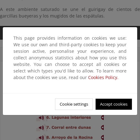
A este ambiente saturado se une el guirigay de cientos de
garcillas bueyeras y los mugidos de las espátulas.
0:00
/
2:21
This page provides information on cookies we use:
We use our own and third-party cookies to keep your
session active, personalise your experience, and
Cortes sonoros
collect anonymous statistics about how you use this
website. You can choose to accept all cookies or
select which types you'd like to allow. To learn more
about the cookies we use, read our
Cookies Policy.
Cookie settings
Accept cookies