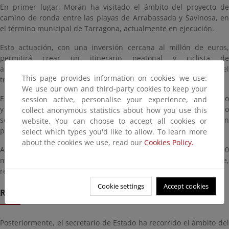
En primer lugar, Morán ha visitado el ámbito del proyecto de
camino de ronda entre las playas de Arrabassada y Savinosa, en
el término municipal de Tarragona, actualmente en ejecución.
Esta actuación, con una inversión cercana al millón de euros,
permitirá crear un itinerario peatonal y ciclista de
aproximadamente 700 metros, garantizando la continuidad del
This page provides information on cookies we use:
tránsito litoral en un entorno de alto valor ambiental.
We use our own and third-party cookies to keep your
El diseño del trazado se ha adaptado a las condiciones del terreno
session active, personalise your experience, and
y a la presencia de hábitats y especies protegidas, incorporando
collect anonymous statistics about how you use this
soluciones que minimizan el impacto y favorecen la integración
website. You can choose to accept all cookies or
paisajística.
select which types you'd like to allow. To learn more
about the cookies we use, read our
Cookies Policy.
Además, el proyecto permitirá la incorporación de cerca de 27.000
metros cuadrados al dominio público marítimo-terrestre,
reforzando su protección y uso público.
Cookie settings
Accept cookies
RECUPERACIÓN Y ADECUACIÓN DE LA PINEDA
Posteriormente, el secretario de Estado ha recorrido el ámbito del