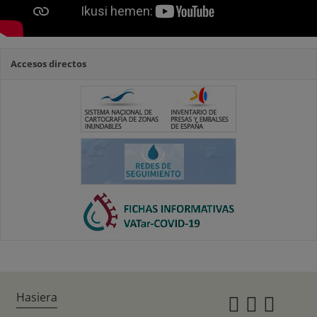
Accesos directos
Hasiera
Instagr
Twitte
Fac