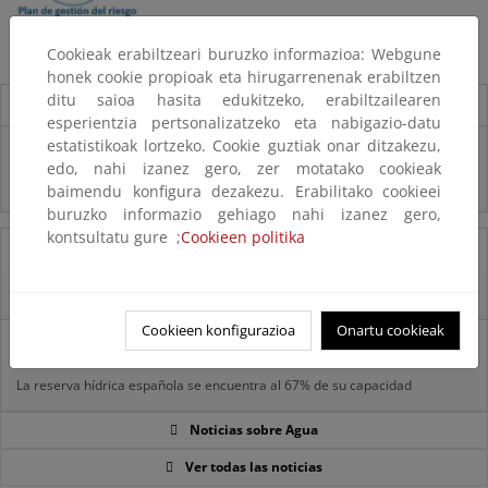
Cookieak erabiltzeari buruzko informazioa: Webgune
honek cookie propioak eta hirugarrenenak erabiltzen
ditu saioa hasita edukitzeko, erabiltzailearen
Destacados
esperientzia pertsonalizatzeko eta nabigazio-datu
estatistikoak lortzeko. Cookie guztiak onar ditzakezu,
Real Decreto subvenciones adaptación riesgos inundación
edo, nahi izanez gero, zer motatako cookieak
Inf. Pública RD medidas gestión riesgo inundación
baimendu konfigura dezakezu. Erabilitako cookieei
buruzko informazio gehiago nahi izanez gero,
kontsultatu gure ;
Cookieen politika
05/08/2025
La reserva hídrica española se encuentra al 65,8% de su capacidad
Cookieen konfigurazioa
Onartu cookieak
29/07/2025
La reserva hídrica española se encuentra al 67% de su capacidad
Noticias sobre Agua
Ver todas las noticias