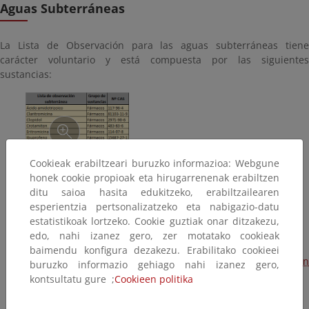
Aguas Subterráneas
La Lista de Observación para las aguas subterráneas tiene
carácter voluntario y está compuesta por las siguientes
sustancias:
Cookieak erabiltzeari buruzko informazioa: Webgune
honek cookie propioak eta hirugarrenenak erabiltzen
ditu saioa hasita edukitzeko, erabiltzailearen
esperientzia pertsonalizatzeko eta nabigazio-datu
estatistikoak lortzeko. Cookie guztiak onar ditzakezu,
edo, nahi izanez gero, zer motatako cookieak
baimendu konfigura dezakezu. Erabilitako cookieei
Contaminantes incluidos en las Listas de Observación
buruzko informazio gehiago nahi izanez gero,
kontsultatu gure ;
Cookieen politika
subterránea