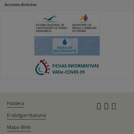
Accesos directos
Hasiera
Instagr
Twitte
Fac
Erabilgarritasuna
Mapa Web