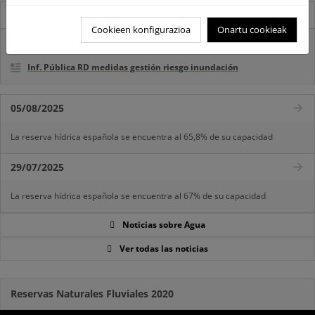
Destacados
Cookieen konfigurazioa
Onartu cookieak
Real Decreto subvenciones adaptación riesgos inundación
Inf. Pública RD medidas gestión riesgo inundación
05/08/2025
La reserva hídrica española se encuentra al 65,8% de su capacidad
29/07/2025
La reserva hídrica española se encuentra al 67% de su capacidad
Noticias sobre Agua
Ver todas las noticias
Reservas Naturales Fluviales 2020