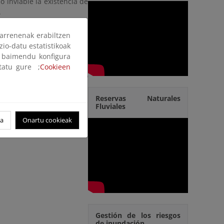
 inviable la existencia de
.
arrenenak erabiltzen
zio-datu estatistikoak
ak baimendu konfigura
ltatu gure ;
Cookieen
te, también en el ámbito
buidas a la eutrofización
o humano como industrial,
Reservas Naturales
Fluviales
es, etc.
oa
Onartu cookieak
Gestión de los riesgos
de inundación