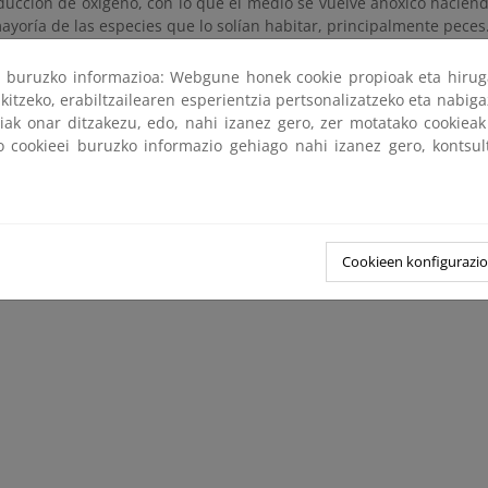
ducción de oxígeno, con lo que el medio se vuelve anóxico haciendo
ayoría de las especies que lo solían habitar, principalmente peces
dida de calidad del agua
.
ri buruzko informazioa: Webgune honek cookie propioak eta hirug
rición de toxinas
producidas por algunos tipos de algas.
kitzeko, erabiltzailearen esperientzia pertsonalizatzeko eta nabiga
tiak onar ditzakezu, edo, nahi izanez gero, zer motatako cookie
ko cookieei buruzko informazio gehiago nahi izanez gero, kontsu
ización no solo tiene un impacto negativo en el medioambien
mico de la zona donde se produce. Las pérdidas económicas atri
l aumento del coste de purificación de agua, tanto para consum
os a la navegación, aumento de mortandades de peces, malos olor
Cookieen konfigurazi