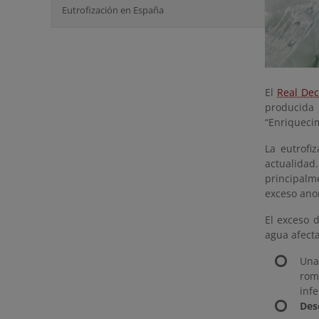
Eutrofización en España
El
Real Dec
producida
“Enriquecim
La eutrofi
actualidad
principalme
exceso ano
El exceso 
agua afect
Un
rom
infe
Des