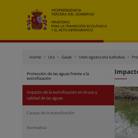
Home
Ura
Gaiak
Uren egoera eta kalitatea
Pro
Impacto
Protección de las aguas frente a la
eutrofización
Impacto de la eutrofización en el uso y
calidad de las aguas
Causas de la eutrofización
Normativa