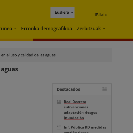
Euskera
Bilatu
runea
Erronka demografikoa
Zerbitzuak
Ingurunea
Zerbitzuak
 en el uso y calidad de las aguas
s aguas
Destacados
Real Decreto
subvenciones
adaptación riesgos
inundación
Inf. Pública RD medidas
gestión riesgo