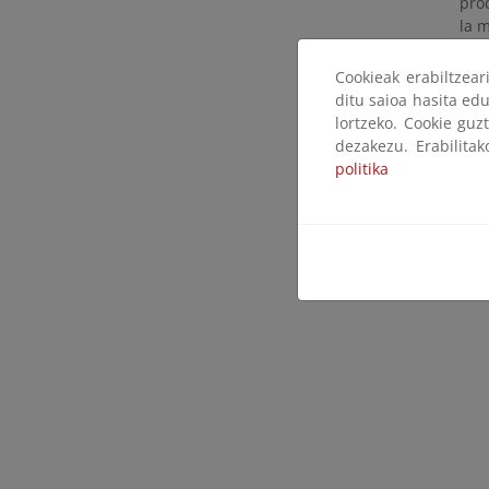
pro
la m
Pér
Cookieak erabiltzea
Apa
ditu saioa hasita edu
lortzeko. Cookie guz
dezakezu. Erabilita
La eutrof
politika
socioeconó
incluyen e
impediment