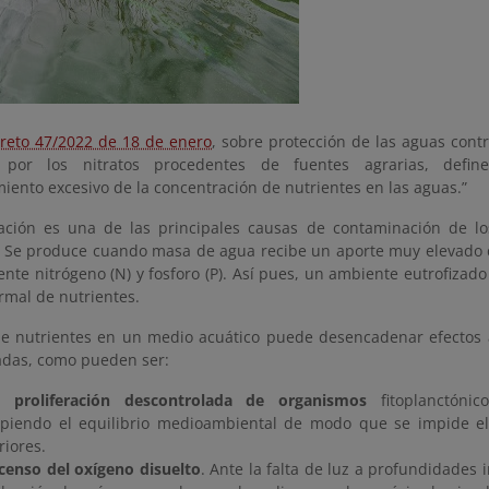
reto 47/2022 de 18 de enero
, sobre protección de las aguas cont
 por los nitratos procedentes de fuentes agrarias, defin
iento excesivo de la concentración de nutrientes en las aguas.”
zación es una de las principales causas de contaminación de l
. Se produce cuando masa de agua recibe un aporte muy elevado d
nte nitrógeno (N) y fosforo (P). Así pues, un ambiente eutrofizad
rmal de nutrientes.
de nutrientes en un medio acuático puede desencadenar efectos
adas, como pueden ser:
a
proliferación descontrolada de organismos
fitoplanctónic
piendo el equilibrio medioambiental de modo que se impide el 
riores.
censo del oxígeno disuelto
. Ante la falta de luz a profundidades 