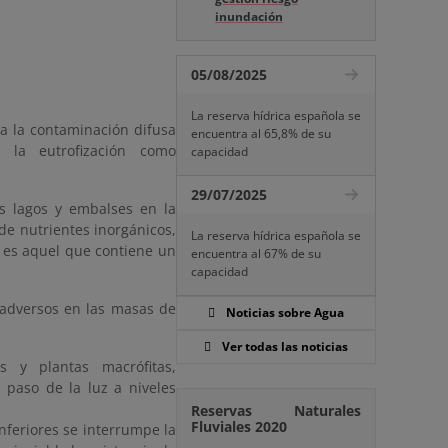
inundación
05/08/2025
La reserva hídrica española se
ra la contaminación difusa
encuentra al 65,8% de su
e la eutrofización como
capacidad
29/07/2025
os lagos y embalses en la
e nutrientes inorgánicos,
La reserva hídrica española se
o es aquel que contiene un
encuentra al 67% de su
capacidad
 adversos en las masas de
Noticias sobre Agua
Ver todas las noticias
os y plantas macrófitas,
paso de la luz a niveles
Reservas Naturales
Fluviales 2020
inferiores se interrumpe la