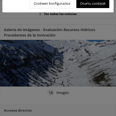
Cookieen konfigurazioa
Onartu cookieak
Noticias sobre Agua
Ver todas las noticias
Galería de imágenes - Evaluación Recursos Hídricos
Procedentes de la Innivación
18
Images
Accesos directos