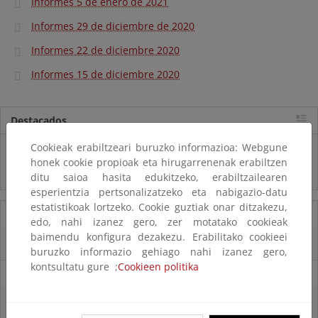
Informes 5 de enero de 2021
Informes 29 de diciembre de 2020
Informes 22 de diciembre 2020
Informes 15 de diciembre 2020
Destacados
Cookieak erabiltzeari buruzko informazioa: Webgune
Real Decreto subvenciones adaptación riesgos inundación
honek cookie propioak eta hirugarrenenak erabiltzen
Inf. Pública RD medidas gestión riesgo inundación
ditu saioa hasita edukitzeko, erabiltzailearen
esperientzia pertsonalizatzeko eta nabigazio-datu
estatistikoak lortzeko. Cookie guztiak onar ditzakezu,
05/08/2025
edo, nahi izanez gero, zer motatako cookieak
baimendu konfigura dezakezu. Erabilitako cookieei
La reserva hídrica española se encuentra al 65,8% de su capacidad
buruzko informazio gehiago nahi izanez gero,
kontsultatu gure ;
Cookieen politika
29/07/2025
La reserva hídrica española se encuentra al 67% de su capacidad