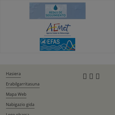
Hasiera
Instagr
Twitte
Fac
Erabilgarritasuna
Mapa Web
Nabigazio gida
Lege oharra