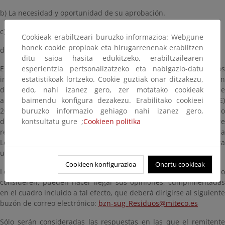
b) La necesidad y oportunidad de su aprobación.
c) Los objetivos de la norma.
Cookieak erabiltzeari buruzko informazioa: Webgune
honek cookie propioak eta hirugarrenenak erabiltzen
d) Las posibles soluciones alternativas.
ditu saioa hasita edukitzeko, erabiltzailearen
esperientzia pertsonalizatzeko eta nabigazio-datu
En cumplimiento de dicho precepto, se pone a disposición de los
estatistikoak lortzeko. Cookie guztiak onar ditzakezu,
interesados un documento informativo relativo a la modificación
edo, nahi izanez gero, zer motatako cookieak
del Real Decreto 110/2015, de 20 de febrero, sobre residuos de
baimendu konfigura dezakezu. Erabilitako cookieei
aparatos eléctricos y electrónicos que transponga la Directiva (UE)
buruzko informazio gehiago nahi izanez gero,
2024/884 del Parlamento Europeo y del Consejo, de 13 de marzo
kontsultatu gure ;
Cookieen politika
de 2024, por la que se modifica la Directiva 2012/19/UE sobre
residuos de aparatos eléctricos y electrónicos y que desarrolle la
Ley 7/2022, de 8 de abril, de residuos y suelos contaminados para
una economía circular.
Cookieen konfigurazioa
Onartu cookieak
Los ciudadanos, organizaciones y asociaciones que así lo
consideren, pueden hacer llegar sus opiniones, cumplimentadas
en el cuadro incluido a tal efecto, que deberá dirigirse al siguiente
buzón de correo electrónico:
bzn-sug_Residuos@miteco.es
Sólo serán consideradas las respuestas en las que el remitente