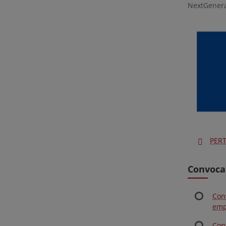
NextGenera
PERT
Convoca
Con
emp
Con