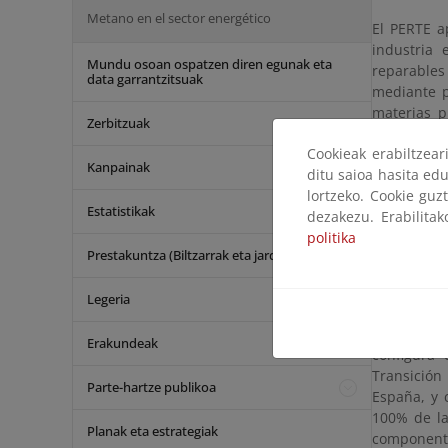
Metano en el sector energético
El PERTE a
industria
Mundu osoan ospatzen diren egunak eta
reparables
data garrantzitsuak
mediante p
materias p
Zerbitzuak
vinculada 
Cookieak erabiltzea
Kanpainak
Se instrum
ditu saioa hasita edu
a diferent
lortzeko. Cookie guz
Estatistikak
de ayudas a
dezakezu. Erabilita
de energía
politika
Prestakuntza (Biltzarrak eta jardunaldiak)
En septiem
del Plan d
Legeria
en el ámbi
implementac
Erakundeak
configura
Transición
Parte-hartze publikoa
España, y 
100% de la
Planak eta estrategiak
componente 