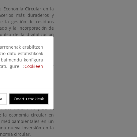
a Economía Circular en la
acerlos más duraderos y
e la gestión de residuos
lado y la incorporación de
lso de la digitalización
arrenenak erabiltzen
rama de ayudas transversal
zio-datu estatistikoak
la línea 1 con un programa
ak baimendu konfigura
o y de los bienes de equipo
ltatu gure ;
Cookieen
liegue de la segunda fase
te 12, únicamente contaba
ye el “Plan de apoyo a la
oa
Onartu cookieak
a de residuos”, la cual se
n del Ministerio para la
e la economía circular en
 y medioambientales en un
na nueva inversión en la
nomía circular.