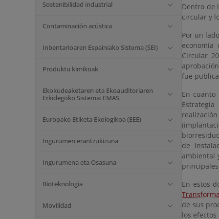
Sostenibilidad industrial
Dentro de 
circular y l
Contaminación acústica
Por un lado
economía c
Inbentarioaren Espainiako Sistema (SEI)
Circular 2
aprobació
Produktu kimikoak
fue publica
Ekokudeaketaren eta Ekoauditoriaren
En cuanto 
Erkidegoko Sistema: EMAS
Estrategia
realizació
Europako Etiketa Ekologikoa (EEE)
(implanta
biorresiduo
Ingurumen erantzukizuna
de instala
ambiental 
Ingurumena eta Osasuna
principales
Bioteknologia
En estos d
Transforma
de sus proc
Movilidad
los efectos