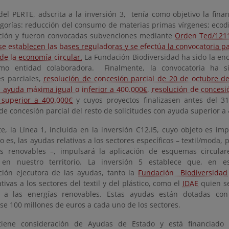
del PERTE, adscrita a la inversión 3, tenía como objetivo la fina
egorías: reducción del consumo de materias primas vírgenes; ecod
zación y fueron convocadas subvenciones mediante
Orden Ted/1211
se establecen las bases reguladoras y se efectúa la convocatoria p
de la economía circular.
La Fundación Biodiversidad ha sido la en
mo entidad colaboradora. Finalmente, la convocatoria ha s
es parciales,
resolución de concesión parcial de 20 de octubre de
 ayuda máxima igual o inferior a 400.000€,
resolución de concesió
superior a 400.000€
y cuyos proyectos finalizasen antes del 3
de concesión parcial del resto de solicitudes con ayuda superior a
te, la Línea 1, incluida en la inversión C12.I5, cuyo objeto es 
o es, las ayudas relativas a los sectores específicos – textil/moda, 
s renovables –, impulsará la aplicación de esquemas circulare
 en nuestro territorio. La inversión 5 establece que, en 
ción ejecutora de las ayudas, tanto la
Fundación Biodiversidad
tivas a los sectores del textil y del plástico, como el
IDAE
quien se
s a las energías renovables. Estas ayudas están dotadas con
se 100 millones de euros a cada uno de los sectores.
tiene consideración de Ayudas de Estado y está financiado