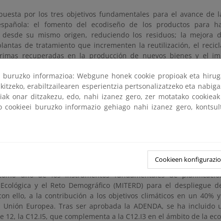
puesta por los tres objetivos fundamentales para el avance de l
 española: el fomento del ecodiseño de los productos para h
 desde su mismo origen, reduciendo los residuos; la mejora d
lantas de tratamiento que incrementen la reutilización, el recic
rimas recuperadas en la producción de nuevos bienes y el impu
a ambos objetivos.
ri buruzko informazioa: Webgune honek cookie propioak eta hirug
entaliza a través de dos líneas de ayudas: La línea 2 con un prog
kitzeko, erabiltzailearen esperientzia pertsonalizatzeko eta nabiga
es sectores para impulsar la economía circular en la empresa, y 
tiak onar ditzakezu, edo, nahi izanez gero, zer motatako cookie
 sectores específicos, que son los sectores del textil, del plástic
ko cookieei buruzko informazio gehiago nahi izanez gero, kontsu
s renovables.
bre de 2023, se aprobó la ADENDA al PRTR, que permitirá el desp
e Recuperación, Transformación. Hasta ese momento, la componen
to de la economía circular con la inversión C12.I3 que constitu
Cookieen konfigurazi
ión de la Estrategia Española de Economía Circular y a la normativ
 como uno de los instrumentos fundamentales de planificació
 Ecológica y el Reto Demográfico (MITERD) para el despliegue d
con ello, a la contribución a los objetivos climáticos en un 40%
 Unión Europea. Tras ser aprobada la ADENDA, se ha incluido u
12, la C12.I5, que complementa a la C12.I3 en el ámbito de la eco