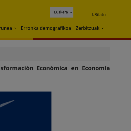
Euskera
Bilatu
runea
Erronka demografikoa
Zerbitzuak
Ingurunea
Zerbitzuak
ansformación Económica en Economía