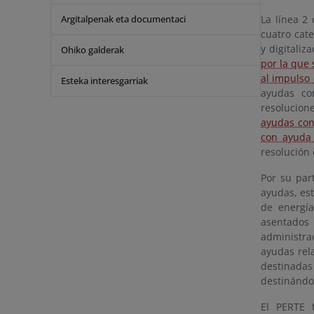
Argitalpenak eta documentaci
La línea 2 
cuatro cat
y digitali
Ohiko galderak
por la que 
al impulso 
Esteka interesgarriak
ayudas co
resolucion
ayudas con
con ayuda 
resolución 
Por su par
ayudas, est
de energía
asentados
administra
ayudas rela
destinada
destinándo
El PERTE 