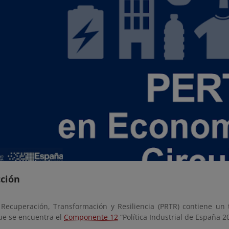
cción
 Recuperación, Transformación y Resiliencia (PRTR) contiene un
que se encuentra el
Componente 12
“Política Industrial de España 2