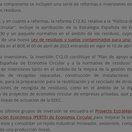
la componente se incluyen una serie de reformas e inversiones en
os residuos.
, y en cuanto a reformas, la reforma C12.R2 relativa a la “Política 
ircular”, incluye la aprobación de la Estrategia Española de 
030 y un paquete normativo en el ámbito de los residuos, cuyo
n de una nueva
Ley de residuos y suelos contaminados para una 
da en el BOE el 09 de abril de 2023 entrando en vigor el 10 de abri
a inversiones, la inversión C12.I3 constituye el “Plan de apoyo 
 Española de Economía Circular y a la normativa de residuos”
n de inversiones tanto en el ámbito de la mejora de la gestión d
ción de recogidas separadas, construcción de instalaciones
s, para la preparación para la reutilización y el reciclado de otros
ciones de recogida de residuos), como en el ámbito de la digi
y de proyectos de economía circular de empresas privadas, que
 líneas de actuación de la EEEC.
os últimos grupos de inversión se encuadra el
Proyecto Estratég
ción Económica (PERTE) de Economía Circular
para mejorar la sos
esos y consolidar un tejido industrial innovador, sostenible, comp
 de una producción lineal.