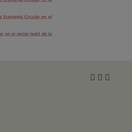
a Economía Circular en el
 en el sector textil de la
Instagra
Twitter
Face