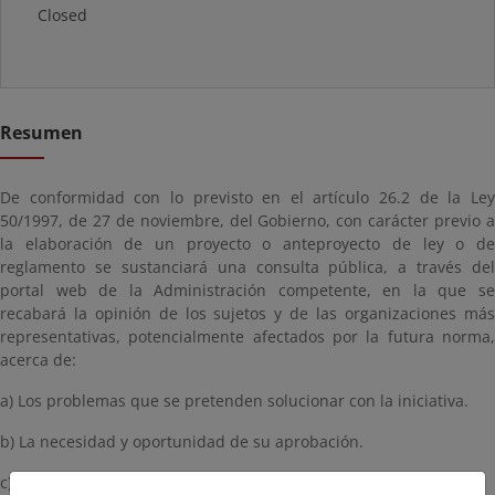
Closed
Resumen
De conformidad con lo previsto en el artículo 26.2 de la Ley
50/1997, de 27 de noviembre, del Gobierno, con carácter previo a
la elaboración de un proyecto o anteproyecto de ley o de
reglamento se sustanciará una consulta pública, a través del
portal web de la Administración competente, en la que se
recabará la opinión de los sujetos y de las organizaciones más
representativas, potencialmente afectados por la futura norma,
acerca de:
a) Los problemas que se pretenden solucionar con la iniciativa.
b) La necesidad y oportunidad de su aprobación.
c) Los objetivos de la norma.