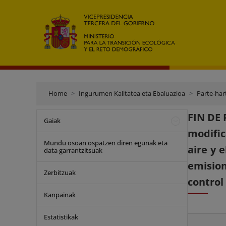
Home
Ingurumen Kalitatea eta Ebaluazioa
Parte-har
FIN DE 
Gaiak
modific
Mundu osoan ospatzen diren egunak eta
aire y 
data garrantzitsuak
emision
Zerbitzuak
control
Kanpainak
Estatistikak