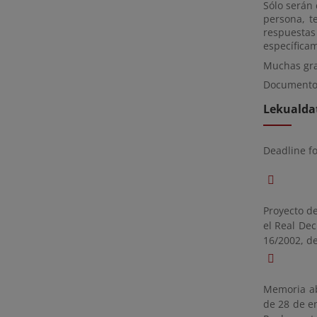
Sólo serán 
persona, t
respuestas
específicam
Muchas gra
Documentos
Lekualda
Deadline f
Proyecto de
el Real Dec
16/2002, de
Memoria ab
de 28 de en