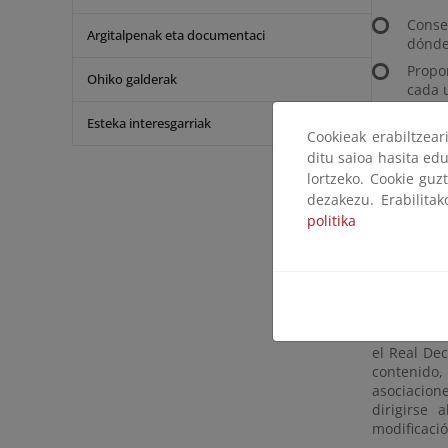
Conse
Argitalpenak eta documentaci
dónde
Propo
Ohiko galderak
cada 
Evita
Esteka interesgarriak
Cookieak erabiltzea
ocasio
proteg
ditu saioa hasita edu
lortzeko. Cookie guz
Y por otro 
dezakezu. Erabilita
Fomen
politika
integ
Reduci
de un
En cumplim
octubre, de
el Real Dec
contenido,
asociacion
dirigirse 
modificaci