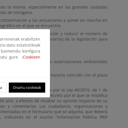
ndo la misma, especialmente en las grandes ciudades
ido de nitrógeno.
r contaminación y las actuaciones a poner en marcha en
gráfico en el que se encuentre.
 establecido en la legislación y reducir el número de
arrenenak erabiltzen
 (diarios, horarios u 8-horarios) de la legislación para
zio-datu estatistikoak
ak baimendu konfigura
ltatu gure ;
Cookieen
ciones adoptadas sobre las autorizaciones ambientales
bientales integradas para hacerlo coincidir con el plazo
/2020, de 30 de diciembre.
oa
Onartu cookieak
7 de noviembre, modificada por la Ley 40/2015, de 1 de
blico el proyecto de real decreto por el que se modifica
del aire, a efectos de recabar su opinión respecto de su
ones y comentarios. Los ciudadanos, organizaciones y
limentadas en el formulario que se adjunta, que deberá
s
, indicando en el asunto “Información Pública PRD