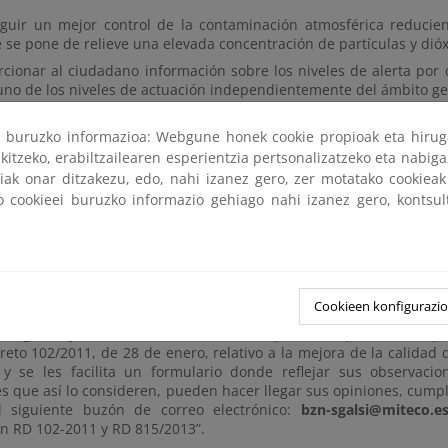
guir un mejor control de la contaminación atmosférica reducie
 se pone de relieve una elevada concentración de partículas y dióx
rcionar al ciudadano información sobre los niveles de alerta po
uno de los niveles de actuación independientemente del ámbito geo
r en la medida de lo posible que se alcance el umbral de alerta
ri buruzko informazioa: Webgune honek cookie propioak eta hirug
nes en que se superan los valores límite u objetivo a corto plazo
er la salud de la población de una mala calidad del aire.
kitzeko, erabiltzailearen esperientzia pertsonalizatzeko eta nabiga
tiak onar ditzakezu, edo, nahi izanez gero, zer motatako cookie
lado, en materia de emisiones industriales:
ko cookieei buruzko informazio gehiago nahi izanez gero, kontsu
tar el eficaz conocimiento por parte del público de las resolu
radas.
r el plazo del procedimiento de revisión de las autorizaciones am
 procedimiento simplificado de acuerdo con el Real Decreto-Ley 36
Cookieen konfigurazi
iento de lo previsto en el artículo 26.6 de la Ley 50/1997, de 2
 Régimen Jurídico del Sector Público, se pone a disposición del pú
reto 102/2011, de 28 de enero, relativo a la mejora de la calidad 
 y se les facilita un formulario donde reflejar sus observaci
es que así lo consideren, pueden hacer llegar sus opiniones, cump
al siguiente buzón de correo electrónico:
bzn-sgalsi@miteco.e
ón RD 102-2011 y RD 815/2013”.