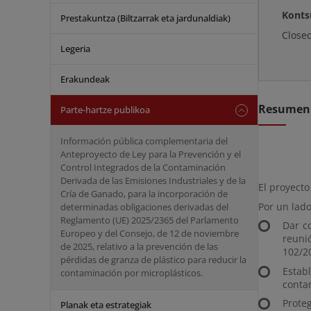
Konts
Prestakuntza (Biltzarrak eta jardunaldiak)
Close
Legeria
Erakundeak
Resumen
Parte-hartze publikoa
Información pública complementaria del
Anteproyecto de Ley para la Prevención y el
Control Integrados de la Contaminación
Derivada de las Emisiones Industriales y de la
El proyecto
Cría de Ganado, para la incorporación de
Por un lado
determinadas obligaciones derivadas del
Reglamento (UE) 2025/2365 del Parlamento
Dar c
Europeo y del Consejo, de 12 de noviembre
reuni
de 2025, relativo a la prevención de las
102/20
pérdidas de granza de plástico para reducir la
Estab
contaminación por microplásticos.
conta
Proteg
Planak eta estrategiak