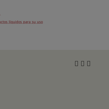
.
tos líquidos para su uso
Instagra
Twitter
Face