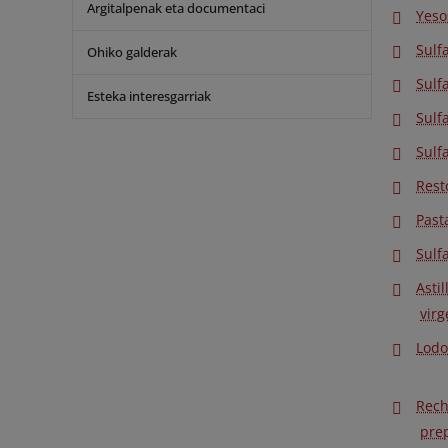
Argitalpenak eta documentaci
Yeso
Sulf
Ohiko galderak
Sulf
Esteka interesgarriak
Sulf
Sulf
Rest
Past
Sulf
Asti
virg
Lodo
Rech
pre