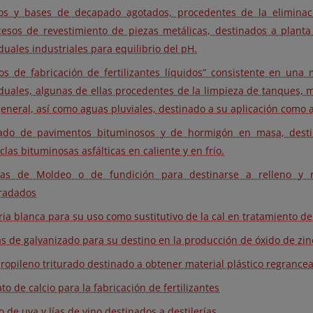
os y bases de decapado agotados, procedentes de la elimina
cesos de revestimiento de piezas metálicas, destinados a plant
duales industriales para equilibrio del pH.
os de fabricación de fertilizantes líquidos” consistente en una 
duales, algunas de ellas procedentes de la limpieza de tanques, m
eneral, así como aguas pluviales, destinado a su aplicación como 
ado de pavimentos bituminosos y de hormigón en masa, desti
las bituminosas asfálticas en caliente y en frío.
as de Moldeo o de fundición para destinarse a relleno y r
radados
ria blanca para su uso como sustitutivo de la cal en tratamiento d
s de galvanizado para su destino en la producción de óxido de zin
propileno triturado destinado a obtener material plástico regrance
ato de calcio para la fabricación de fertilizantes
o de uva y lías de vino destinados a destilerías