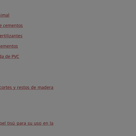
nimal
de cementos
ertilizantes
 cementos
ada de PVC
recortes y restos de madera
el tisú para su uso en la