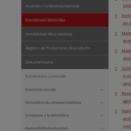
SAN
Acuerdos Conferencia Sectorial
Rech
Koordinazio Batzordea
de p
Mate
Hondakinak lekuz aldatzea
dest
Registro de Productores de producto
Mate
dest
Dokumentazioa
Sulf
inut
Kutsatutako Lurzoruak
yeso
Economía circular
Resi
agrí
Atmosfera eta airearen kalitatea
Hari
Emisiones a la Atmósfera
ani
com
Sostenibilidad industrial