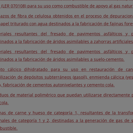
 (LER 070108) para su uso como combustible de apoyo al gas natur
azos de fibra de celulosa obtenidos en el proceso de depuracio
apel triturado con agua destinados a la fabricación de fajinas fore
riales resultantes del fresado de pavimentos asfálticos y
inados a la fabricación de áridos asimilables a zahorras artificiales
riales resultantes del fresado de pavimentos asfálticos y
inados a la fabricación de áridos asimilables a suelo-cemento.
ato cálcico dihidratado para su uso en restauración de can
ilización de depósitos subterráneos (gasoil), enmienda cálcica (yes
, fabricación de cementos autonivelantes y cemento cola.
duos de material polimérico que puedan utilizarse directamente p
cola.
nas de carne y hueso de categoría 1, resultantes de la transf
males de categoría 1 y 2, destinadas a la generación de gas de 
bustible.