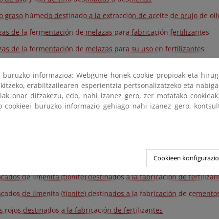
o graso húmedo destinado a la extracción de aceite de orujo de oli
zas de la fermentación de melazas para fabricación fertilizantes
zas de la fermentación de melazas para su uso en fertilizantes
ri buruzko informazioa: Webgune honek cookie propioak eta hirug
óxido sódico saturado en aluminio para su uso en la fabricación d
kitzeko, erabiltzailearen esperientzia pertsonalizatzeko eta nabiga
 artificial para su uso como regulador del fraguado en la fabricac
tiak onar ditzakezu, edo, nahi izanez gero, zer motatako cookie
ko cookieei buruzko informazio gehiago nahi izanez gero, kontsu
o nítrico 60% para su uso en la fabricación de fertilizantes nitroge
rato vegetal para su uso como sustrato de cultivo
o sulfúrico diluido para su uso en la fabricación de fertilizantes
Cookieen konfigurazi
s o pastas de semilla destinadas a desdoblamiento químico
acados de ilmenita (tionite) destinados a la fabricación de fertilizan
acados de ilmenita (tionite) destinados a la fabricación de cemento
s rojos destinados a la fabricación de fertilizantes