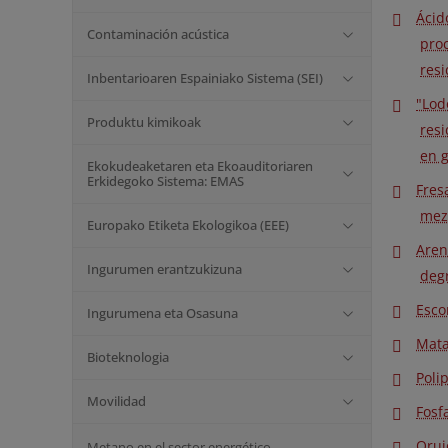
Ácid
Contaminación acústica
pro
resi
Inbentarioaren Espainiako Sistema (SEI)
"Lod
Produktu kimikoak
resi
en g
Ekokudeaketaren eta Ekoauditoriaren
Erkidegoko Sistema: EMAS
Fres
mezc
Europako Etiketa Ekologikoa (EEE)
Aren
Ingurumen erantzukizuna
deg
Esco
Ingurumena eta Osasuna
Mata
Bioteknologia
Poli
Movilidad
Fosf
Oruj
Metano en el sector energético