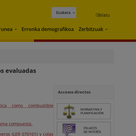
Euskera
Bilatu
runea
Erronka demografikoa
Zerbitzuak
Ingurunea
Zerbitzuak
os evaluadas
Accesos directos
tica como combustible
puma compuesta.
eros (LER 070101) y colas