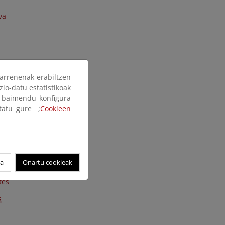
va
arrenenak erabiltzen
e aluminato sódico
zio-datu estatistikoak
ión de cemento
ak baimendu konfigura
ltatu gure ;
Cookieen
nados
oa
Onartu cookieak
tes
s