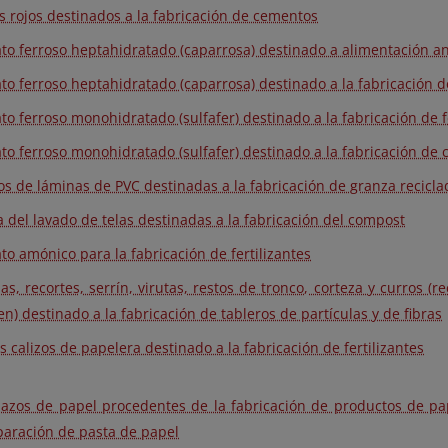
s rojos destinados a la fabricación de cementos
ato ferroso heptahidratado (caparrosa) destinado a alimentación a
ato ferroso heptahidratado (caparrosa) destinado a la fabricación 
ato ferroso monohidratado (sulfafer) destinado a la fabricación de f
ato ferroso monohidratado (sulfafer) destinado a la fabricación de
os de láminas de PVC destinadas a la fabricación de granza recicl
a del lavado de telas destinadas a la fabricación del compost
ato amónico para la fabricación de fertilizantes
llas, recortes, serrín, virutas, restos de tronco, corteza y curros (
en) destinado a la fabricación de tableros de partículas y de fibras
s calizos de papelera destinado a la fabricación de fertilizantes
azos de papel procedentes de la fabricación de productos de pap
paración de pasta de papel