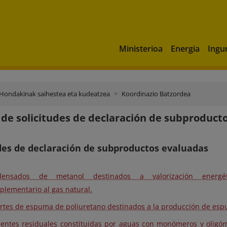
Ministerioa
Energia
Ingu
Hondakinak saihestea eta kudeatzea
Koordinazio Batzordea
 de solicitudes de declaración de subproduct
des de declaración de subproductos evaluadas
densados de metanol destinados a valorización energé
lementario al gas natural.
rtes de espuma de poliuretano destinados a la producción de es
ientes residuales constituidas por aguas con monómeros y oligóm