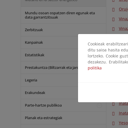
Oruj
Mundu osoan ospatzen diren egunak eta
data garrantzitsuak
Vina
Vina
Zerbitzuak
Kanpainak
Cookieak erabiltzea
Hidr
ditu saioa hasita edu
Yeso
Estatistikak
lortzeko. Cookie guz
dezakezu. Erabilita
Ácid
Prestakuntza (Biltzarrak eta jardunaldiak)
politika
Sust
Legeria
Ácid
Erakundeak
Goma
Inat
Parte-hartze publikoa
Inat
Planak eta estrategiak
Yeso