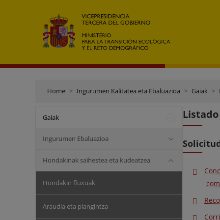
Home
Ingurumen Kalitatea eta Ebaluazioa
Gaiak
Listado
Gaiak
Ingurumen Ebaluazioa
Solicitu
Hondakinak saihestea eta kudeatzea
Con
Hondakin fluxuak
comp
Reco
Araudia eta plangintza
Corr