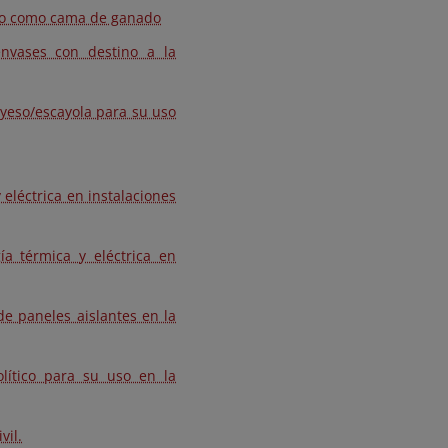
uso como cama de ganado
envases con destino a la
e yeso/escayola para su uso
 eléctrica en instalaciones
a térmica y eléctrica en
de paneles aislantes en la
olítico para su uso en la
vil.