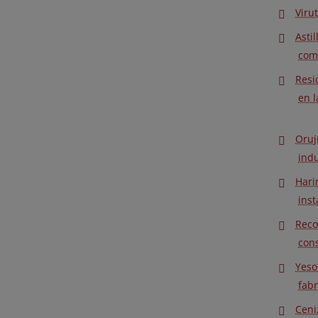
Viru
Asti
com
Resi
en l
Oruj
indu
Hari
inst
Reco
con
Yeso
fabr
Ceni