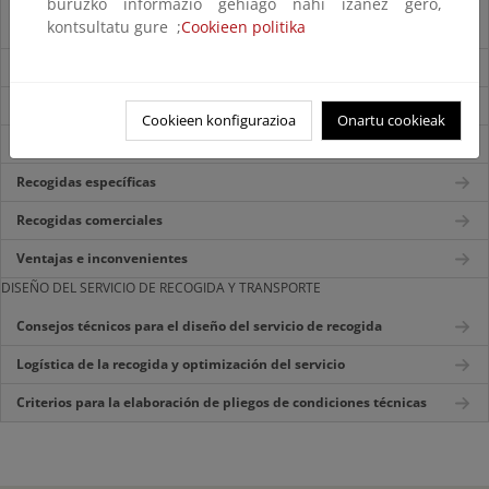
buruzko informazio gehiago nahi izanez gero,
kontsultatu gure ;
Cookieen politika
Contenedores de superficie y soterrados
Puerta a Puerta
Neumática
Cookieen konfigurazioa
Onartu cookieak
Puntos limpios
Recogidas específicas
Recogidas comerciales
Ventajas e inconvenientes
DISEÑO DEL SERVICIO DE RECOGIDA Y TRANSPORTE
Consejos técnicos para el diseño del servicio de recogida
Logística de la recogida y optimización del servicio
Criterios para la elaboración de pliegos de condiciones técnicas