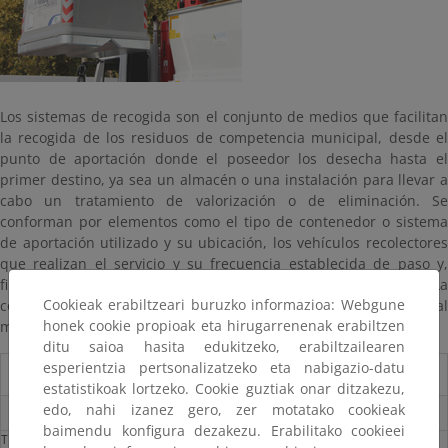
Los sistemas de recogida son el conjunto de medios que facilitan
la recogida de los residuos de competencia municipal, desde el
punto de aportación donde el poseedor los desecha hasta el
primer destino, ya sea un almacén o una instalación para llevar a
cabo un tratamiento de valorización o de eliminación. Se
conforman por elementos como el tipo de contenedor o sistema
de aportación utilizado y su ubicación, los vehículos recolectores
que realizan el servicio y su frecuencia establecida de paso y,
finalmente, los gestores (públicos, privados, mixtos, etc.). La
Cookieak erabiltzeari buruzko informazioa: Webgune
configuración de los sistemas de recogida está vinculada al
honek cookie propioak eta hirugarrenenak erabiltzen
modelo de separación escogido.
ditu saioa hasita edukitzeko, erabiltzailearen
esperientzia pertsonalizatzeko eta nabigazio-datu
Sistema de Recogida
estatistikoak lortzeko. Cookie guztiak onar ditzakezu,
edo, nahi izanez gero, zer motatako cookieak
Introducción
baimendu konfigura dezakezu. Erabilitako cookieei
TIPOS DE SISTEMAS DE RECOGIDA