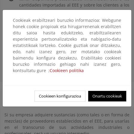
cantidades importadas al EEE y sobre los clientes a los
que se venden.
Cookieak erabiltzeari buruzko informazioa: Webgune
Cumplir con la obligación de registro propia de
honek cookie propioak eta hirugarrenenak erabiltzen
importadores (los importadores de esa cadena de
ditu saioa hasita edukitzeko, erabiltzailearen
suministro pasarían a considerarse usuarios
esperientzia pertsonalizatzeko eta nabigazio-datu
intermedios y no tendrían que registrar).
estatistikoak lortzeko. Cookie guztiak onar ditzakezu,
Facilitar información a los importadores sobre las
edo, nahi izanez gero, zer motatako cookieak
propiedades de la sustancia y la gestión de los
baimendu konfigura dezakezu. Erabilitako cookieei
peligros asociados, para que estos puedan elaborar
buruzko informazio gehiago nahi izanez gero,
las fichas de datos de seguridad
kontsultatu gure ;
Cookieen politika
Cookieen konfigurazioa
Onartu cookieak
Usuario intermedio
Si su empresa adquiere sustancias (como tales o en forma de
mezclas) de proveedores establecidos en el EEE, para usarlas
en el transcurso de sus actividades industriales o
profesionales, será un usuario intermedio.