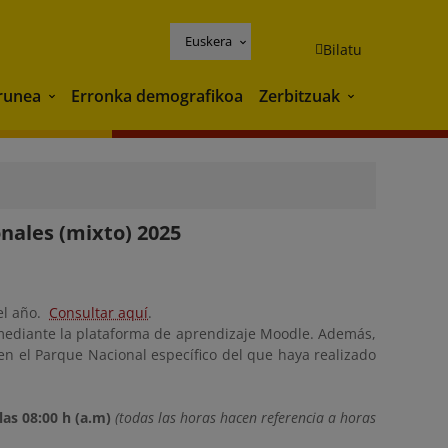
Euskera
Bilatu
runea
Erronka demografikoa
Zerbitzuak
Ingurunea
Zerbitzuak
nales (mixto) 2025
del año.
Consultar aquí
.
 mediante la plataforma de aprendizaje Moodle.
Además,
n el Parque Nacional específico del que haya realizado
las 08:00 h (a.m)
(todas las horas hacen referencia a horas