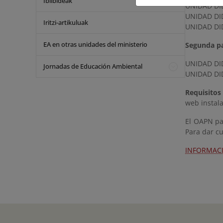
Ibilbideak
UNIDAD DID
UNIDAD DID
Iritzi-artikuluak
UNIDAD DID
EA en otras unidades del ministerio
Segunda pa
UNIDAD DID
Jornadas de Educación Ambiental
UNIDAD DID
Requisitos
web instala
El OAPN pa
Para dar c
INFORMACI