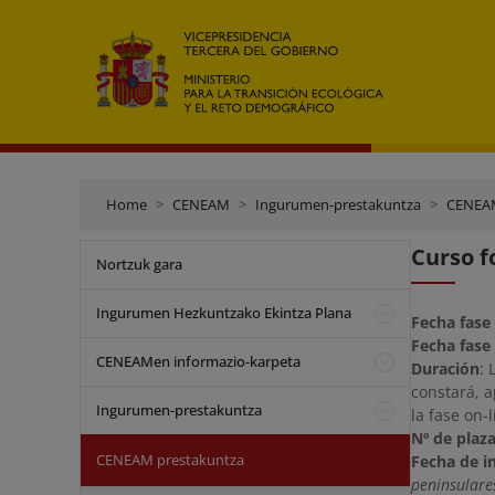
Home
CENEAM
Ingurumen-prestakuntza
CENEAM
Curso f
Nortzuk gara
Ingurumen Hezkuntzako Ekintza Plana
Fecha fase
Fecha fase 
CENEAMen informazio-karpeta
Duración
: 
constará, 
Ingurumen-prestakuntza
la fase on-l
Nº de plaz
CENEAM prestakuntza
Fecha de in
peninsulare