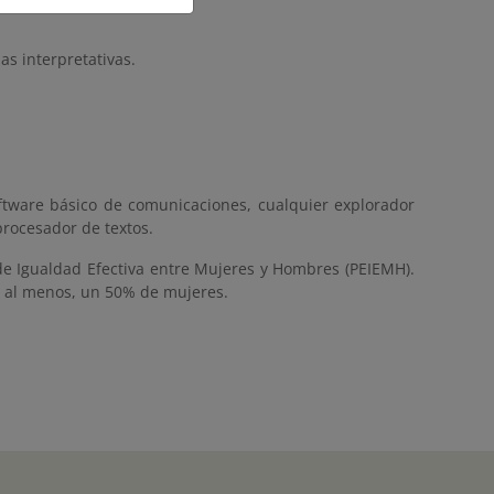
s interpretativas.
oftware básico de comunicaciones, cualquier explorador
procesador de textos.
de Igualdad Efectiva entre Mujeres y Hombres (PEIEMH).
e, al menos, un 50% de mujeres.