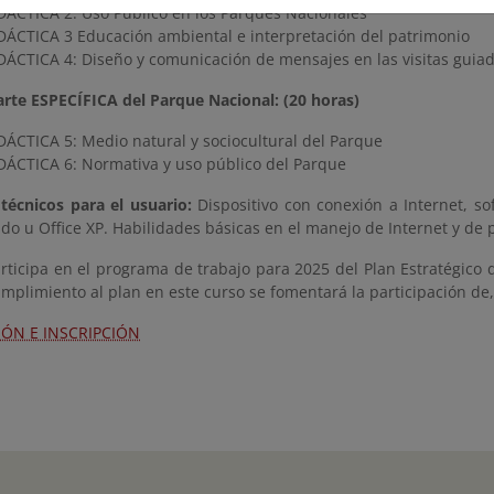
ÁCTICA 2: Uso Público en los Parques Nacionales
ÁCTICA 3 Educación ambiental e interpretación del patrimonio
ÁCTICA 4: Diseño y comunicación de mensajes en las visitas guiada
rte ESPECÍFICA del Parque Nacional: (20 horas)
ÁCTICA 5: Medio natural y sociocultural del Parque
ÁCTICA 6: Normativa y uso público del Parque
 técnicos para el usuario:
Dispositivo con conexión a Internet, s
do u Office XP. Habilidades básicas en el manejo de Internet y de 
rticipa en el programa de trabajo para 2025 del Plan Estratégico 
umplimiento al plan en este curso se fomentará la participación d
ÓN E INSCRIPCIÓN