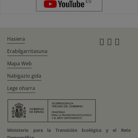
Hasiera
Instagr
Twitte
Fac
Erabilgarritasuna
Mapa Web
Nabigazio gida
Lege oharra
Ministerio para la Transición Ecológica y el Reto
Demográfico