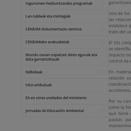
garantizand
Ingurumen-hezkuntzarako programak
Uno de los 
Lan-taldeak eta mintegiak
las relacio
establece p
CENEAM dokumentazio-zentroa
trato del u
CENEAMeko erakusketak
El SIG com
se identifi
Mundu osoan ospatzen diren egunak eta
impacto neg
data garrantzitsuak
control de 
En materia
Ibilbideak
relación co
coordinaci
Iritzi-artikuluak
accidentes,
EA en otras unidades del ministerio
Por su car
como la fo
Jornadas de Educación Ambiental
que tiene 
pautas pa
mantenimien