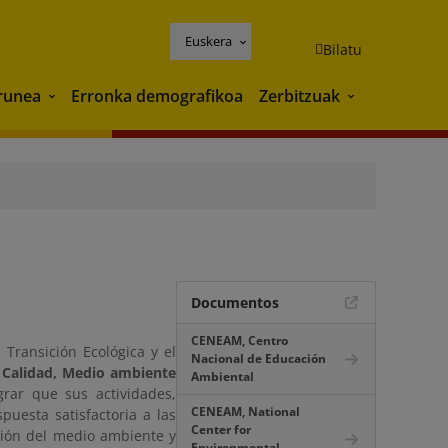
Euskera
Bilatu
runea
Erronka demografikoa
Zerbitzuak
Ingurunea
Zerbitzuak
Documentos
CENEAM, Centro
Transición Ecológica y el
Nacional de Educación
e Calidad, Medio ambiente
Ambiental
grar que sus actividades,
CENEAM, National
puesta satisfactoria a las
Center for
ción del medio ambiente y
Environmental