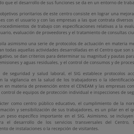
o que el desarrollo de sus funciones se da en un entorno de traba
objetivos prioritarios de este centro consiste en lograr una mejor
nes con el usuario y con las empresas a las que contrata diversos s
rocedimientos de trabajo con especificaciones relativas a la evalu
suario, evaluación de proveedores y el tratamiento de consultas c
pila asimismo una serie de protocolos de actuación en materia m
can todas aquellas actividades desarrolladas en el Centro que son 
ativo, se dan criterios para determinar su magnitud y pautas para 
emisiones y aguas residuales, y el control de consumos y de proce
 de seguridad y salud laboral, el SIG establece protocolos a
n la vigilancia en la salud de los trabajadores o la identificació
ón en materia de prevención entre el CENEAM y las empresas cont
 control de equipos de protección individual e inspecciones de se
ácter como centro público educativo, el cumplimiento de la norma
rmación y sensibilización de sus trabajadores, es un pilar en el
un peso específico importante en el SIG. Asimismo, se incluye
ra el desarrollo de los servicios transversales del Centro,
to de instalaciones o la recepción de visitantes.