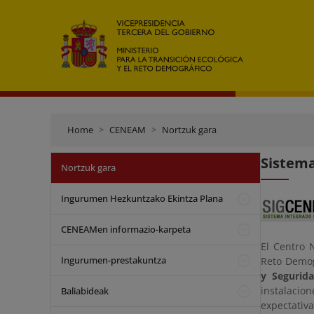
Home
CENEAM
Nortzuk gara
Sistema
Nortzuk gara
Ingurumen Hezkuntzako Ekintza Plana
CENEAMen informazio-karpeta
El Centro 
Ingurumen-prestakuntza
Reto Demog
y Segurida
instalacio
Baliabideak
expectativ