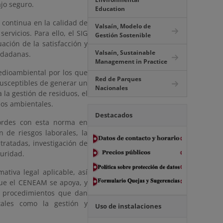
jo seguro.
Education
a continua en la calidad de
Valsaín, Modelo de
ervicios. Para ello, el SIG
Gestión Sostenible
ación de la satisfacción y
Valsaín, Sustainable
iudadanas.
Management in Practice
edioambiental por los que
Red de Parques
susceptibles de generar un
Nacionales
la gestión de residuos, el
sos ambientales.
Destacados
cordes con esta norma en
n de riesgos laborales, la
ratadas, investigación de
guridad.
tiva legal aplicable, así
 que el CENEAM se apoya, y
n procedimientos que dan
 tales como la gestión y
Uso de instalaciones