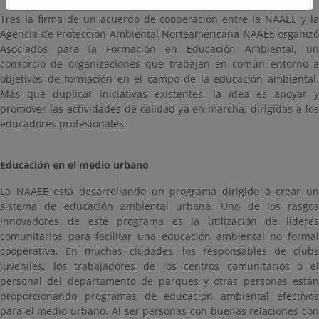
Tras la firma de un acuerdo de cooperación entre la NAAEE y la
Agencia de Protección Ambiental Norteamericana NAAEE organizó
Asociados para la Formación en Educación Ambiental, un
consorcio de organizaciones que trabajan en común entorno a
objetivos de formación en el campo de la educación ambiental.
Más que duplicar iniciativas existentes, la idea es apoyar y
promover las actividades de calidad ya en marcha, dirigidas a los
educadores profesionales.
Educación en el medio urbano
La NAAEE está desarrollando un programa dirigido a crear un
sistema de educación ambiental urbana. Uno de los rasgos
innovadores de este programa es la utilización de líderes
comunitarios para facilitar una educación ambiental no formal
cooperativa. En muchas ciudades, los responsables de clubs
juveniles, los trabajadores de los centros comunitarios o el
personal del departamento de parques y otras personas están
proporcionando programas de educación ambiental efectivos
para el medio urbano. Al ser personas con buenas relaciones con