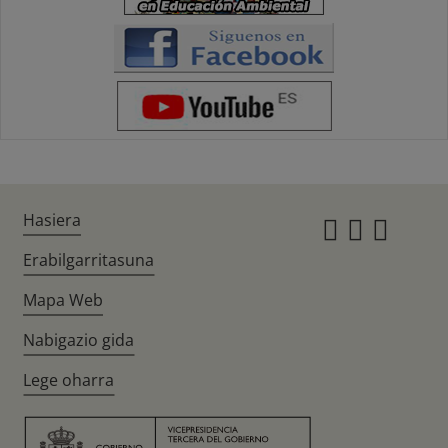
Hasiera
Instagr
Twitte
Fac
Erabilgarritasuna
Mapa Web
Nabigazio gida
Lege oharra