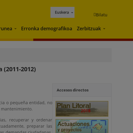
Euskera
Bilatu
runea
Erronka demografikoa
Zerbitzuak
Ingurunea
Zerbitzuak
 (2011-2012)
Accesos directos
ncia o pequeña entidad, no
e mantenimiento.
ias, recuperar y ordenar
cuadamente, preparar las
 las demandas ciudadanas,