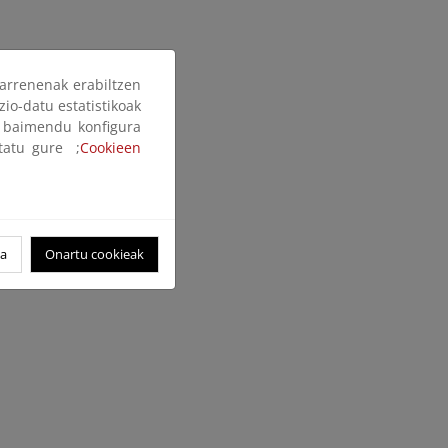
arrenenak erabiltzen
zio-datu estatistikoak
ak baimendu konfigura
ltatu gure ;
Cookieen
oa
Onartu cookieak