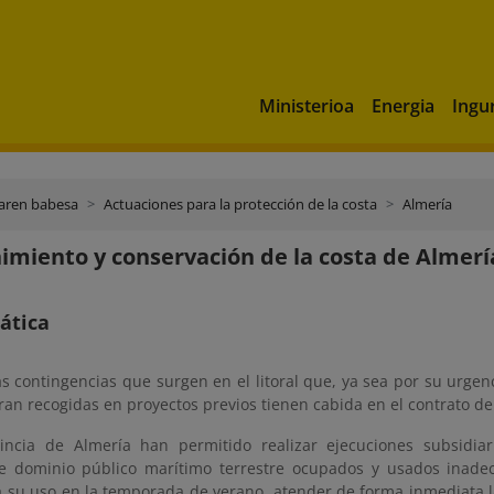
Ministerioa
Energia
Ingu
aren babesa
Actuaciones para la protección de la costa
Almería
miento y conservación de la costa de Almería
ática
as contingencias que surgen en el litoral que, ya sea por su urge
ran recogidas en proyectos previos tienen cabida en el contrato d
incia de Almería han permitido realizar ejecuciones subsidiar
e dominio público marítimo terrestre ocupados y usados inade
a su uso en la temporada de verano, atender de forma inmediata