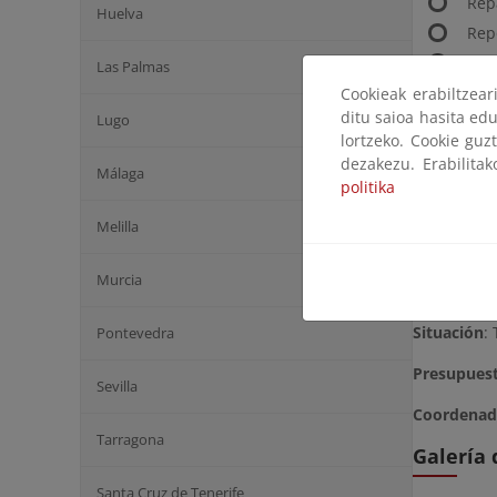
Rep
Huelva
Rep
Tom
Las Palmas
Cookieak erabiltzea
Fich
ditu saioa hasita edu
Lugo
lortzeko. Cookie guz
Fich
dezakezu. Erabilita
Málaga
politika
Fich
Melilla
Murcia
Plazo
: 24 
Situación
:
Pontevedra
Presupues
Sevilla
Coordenad
Tarragona
Galería
Santa Cruz de Tenerife