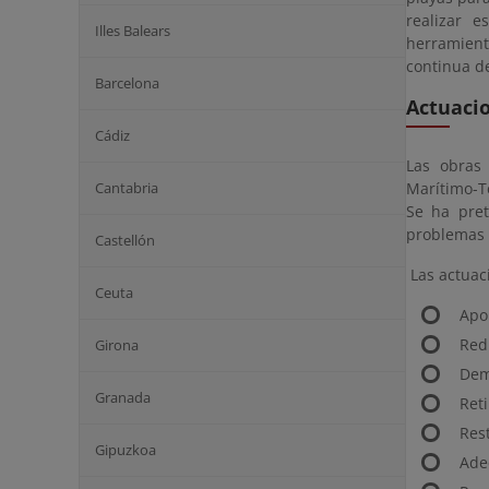
realizar e
Illes Balears
herramient
continua de
Barcelona
Actuaci
Cádiz
Las obras
Cantabria
Marítimo-Te
Se ha pret
problemas 
Castellón
Las actuac
Ceuta
Apor
Red
Girona
Dem
Granada
Ret
Rest
Gipuzkoa
Ade