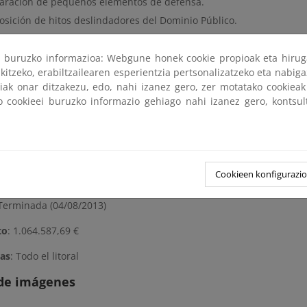
aración de pequeños elementos de defensa.
osición de hitos deslindadores del Dominio Público.
a de datos físico-químicos, oceanográficos y topográficos.
ri buruzko informazioa: Webgune honek cookie propioak eta hirug
a Almería - Costa Cabana 2011
kitzeko, erabiltzailearen esperientzia pertsonalizatzeko eta nabiga
tiak onar ditzakezu, edo, nahi izanez gero, zer motatako cookie
a El Ejido - Guardias Viejas 2013
ko cookieei buruzko informazio gehiago nahi izanez gero, kontsu
a Playa de Carboneras 2012
Cookieen konfigurazi
meses (04/08/2011 - 04/08/2013)
 Terminada (04/08/2013)
to
: 1.064.587,69 €
as
: Todo el litoral
 de imágenes