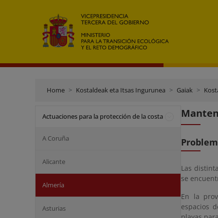
Home
Kostaldeak eta Itsas Ingurunea
Gaiak
Kost
Manteni
Actuaciones para la protección de la costa
A Coruña
Problem
Alicante
Las distint
se encuent
Almería
En la prov
espacios d
Asturias
playas par