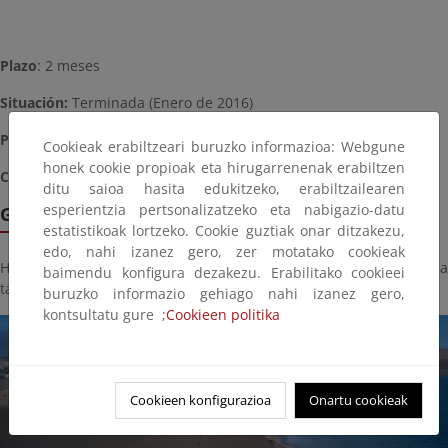
Plazo
: 2 meses
Situación:
Terminada (Enero de 2016)
Presupuesto
: 150.000,00 € (entre las obras de Adra y El Ejido)
Cookieak erabiltzeari buruzko informazioa: Webgune
honek cookie propioak eta hirugarrenenak erabiltzen
Coordenadas
: X: 509.882 Y: 4.066.856 (WGS84) (30 S)
ditu saioa hasita edukitzeko, erabiltzailearen
esperientzia pertsonalizatzeko eta nabigazio-datu
Galería de imágenes
estatistikoak lortzeko. Cookie guztiak onar ditzakezu,
edo, nahi izanez gero, zer motatako cookieak
Haga click sobre la imagen para ver la galería del proyecto a
baimendu konfigura dezakezu. Erabilitako cookieei
tamaño completo:
buruzko informazio gehiago nahi izanez gero,
kontsultatu gure ;
Cookieen politika
Cookieen konfigurazioa
Onartu cookieak