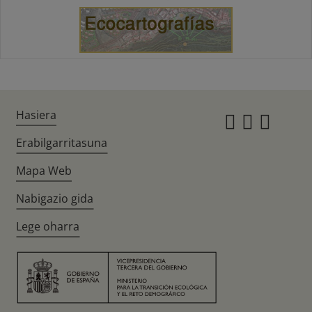
Hasiera
Instagr
Twitte
Fac
Erabilgarritasuna
Mapa Web
Nabigazio gida
Lege oharra