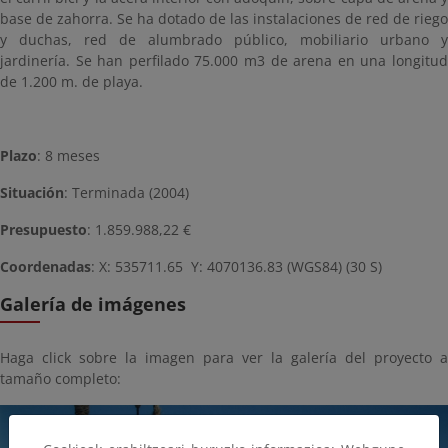
base de zahorra. Se ha dotado de las instalaciones de red de riego
y duchas, red de alumbrado público, mobiliario urbano y
jardinería. Se han perfilado 75.000 m3 de arena en una longitud
de 1.200 m. de playa.
Plazo
: 8 meses
Situación
: Terminada (2004)
Presupuesto
: 1.859.988,22 €
Coordenadas
: X: 535711.65 Y: 4070136.83 (WGS84) (30 S)
Galería de imágenes
Haga click sobre la imagen para ver la galería del proyecto a
tamaño completo: