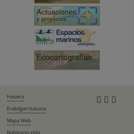
Hasiera
Instagr
Twitte
Fac
Erabilgarritasuna
Mapa Web
Nabigazio gida