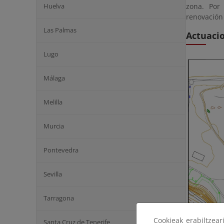
Huelva
zona. Por
renovación
Las Palmas
Actuaci
Lugo
Málaga
Melilla
Murcia
Pontevedra
Sevilla
Tarragona
Cookieak erabiltzea
Santa Cruz de Tenerife