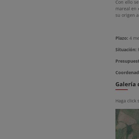
Con ello s
mareal en 
su origen a
Plazo:
4 m
Situación:
F
Presupues
Coordenad
Galería
Haga click 