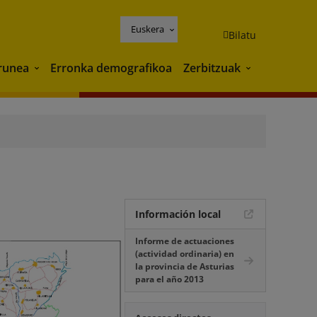
Euskera
Bilatu
runea
Erronka demografikoa
Zerbitzuak
Ingurunea
Zerbitzuak
Información local
Informe de actuaciones
(actividad ordinaria) en
la provincia de Asturias
para el año 2013