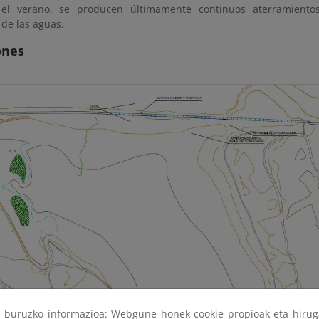
 el verano, se producen últimamente continuos aterramiento
 de las aguas.
ones
ri buruzko informazioa: Webgune honek cookie propioak eta hirug