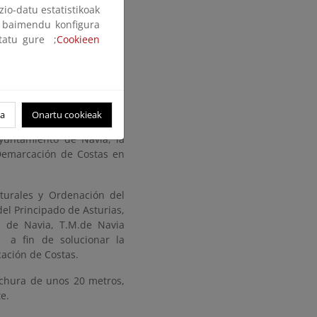
zio-datu estatistikoak
ak baimendu konfigura
ltatu gure ;
Cookieen
oa
Onartu cookieak
Ayuntamiento de Navia, la
 Demarcación de Costas en
turales y Ordenación del
del Principado de Asturias,
a de Navia, T.M.de Navia
, a fin de solucionar la
cación de Costas.
nchura de unos 20 metros,
e.