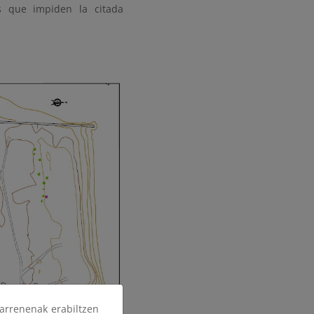
s que impiden la citada
arrenenak erabiltzen