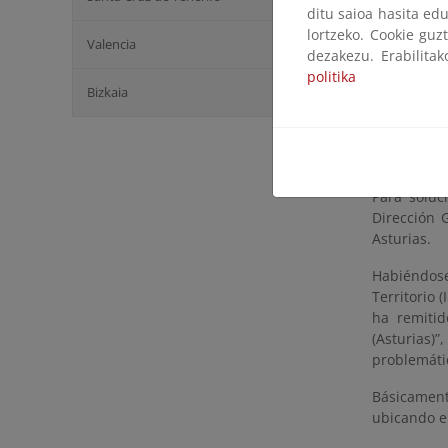
ditu saioa hasita edu
lortzeko. Cookie guz
Valencia
dezakezu. Erabilita
politika
Bizkaia
Para soluc
Dirección 
Asturias.
Habiéndose
Territorio 
ha remitid
(Asturias)
problemátic
Básicament
ubicando e