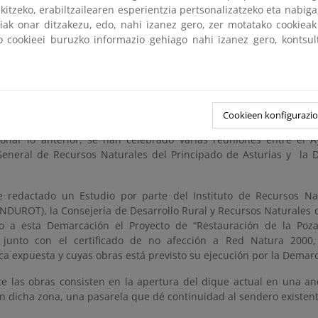
kitzeko, erabiltzailearen esperientzia pertsonalizatzeko eta nabiga
tiak onar ditzakezu, edo, nahi izanez gero, zer motatako cookie
ko cookieei buruzko informazio gehiago nahi izanez gero, kontsu
Cookieen konfigurazi
ionar lo anterior, se han celebrado varias reuniones entre el 
General de Recursos Naturales del Principado de Asturias y la
 redactado un Estudio por parte del Instituto de Recursos Na
(INDUROT), la Consejería de Desarrollo Rural y Recursos Naturales 
o a esta Demarcación el Proyecto de “Restauración de la Poz
”, junto con el certificado de no afección a Red Natura 2000
a expuesta y cuyas obras está previsto su ejecución por la Demar
e las obras consisten en la apertura del dique actual en una a
n dicha zona, una pasarela que dé continuidad al sendero existent