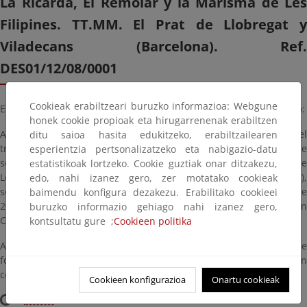
La Ricarda, El Remolar y la Marisma de Les
Filipines. TT.MM. El Prat de Llobregat y
Viladecans (Barcelona). Ref.
DES01/12/08/0001
Cookieak erabiltzeari buruzko informazioa: Webgune
Esta Dirección General, por delegación de la Ministra, ha resuelto:
honek cookie propioak eta hirugarrenenak erabiltzen
Aprobar el deslinde del dominio público marítimo-terrestre del
ditu saioa hasita edukitzeko, erabiltzailearen
tramo de costa de unos once mil cuatro (11.004) metros, en el que
esperientzia pertsonalizatzeko eta nabigazio-datu
se incluyen las lagunas de La Ricarda, El Remolar y la Marisma de
estatistikoak lortzeko. Cookie guztiak onar ditzakezu,
Les Filipines. TT.MM. El Prat de Llobregat y Viladecans (Barcelona),
edo, nahi izanez gero, zer motatako cookieak
según se define en los planos fechados el 27 de septiembre de
baimendu konfigura dezakezu. Erabilitako cookieei
2024 y firmados por el Jefe de la Demarcación de Costas en
buruzko informazio gehiago nahi izanez gero,
Cataluña.
kontsultatu gure ;
Cookieen politika
A efectos meramente informativos, la Resolución y los planos que
forman parte del proyecto que han sido aprobados pueden
consultarse aquí:
Cookieen konfigurazioa
Onartu cookieak
Planos