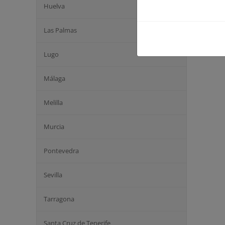
Huelva
Las Palmas
Lugo
Málaga
Melilla
Murcia
Pontevedra
Sevilla
Tarragona
Santa Cruz de Tenerife