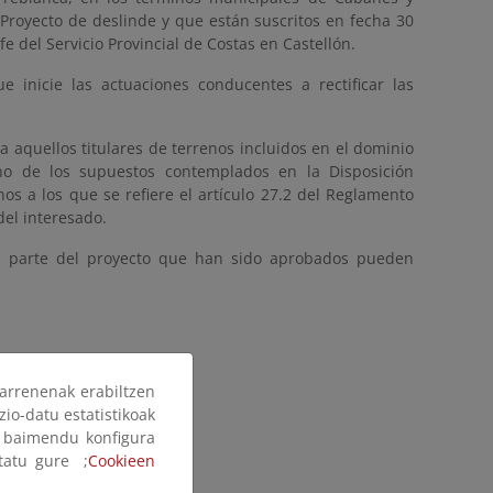
 Proyecto de deslinde y que están suscritos en fecha 30
fe del Servicio Provincial de Costas en Castellón.
 inicie las actuaciones conducentes a rectificar las
 a aquellos titulares de terrenos incluidos en el dominio
uno de los supuestos contemplados en la Disposición
nos a los que se refiere el artículo 27.2 del Reglamento
del interesado.
an parte del proyecto que han sido aprobados pueden
arrenenak erabiltzen
zio-datu estatistikoak
ak baimendu konfigura
ltatu gure ;
Cookieen