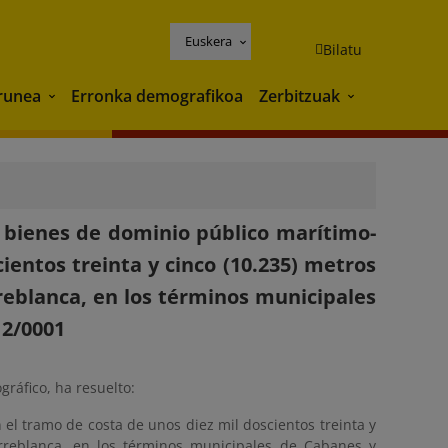
Euskera
Bilatu
runea
Erronka demografikoa
Zerbitzuak
Ingurunea
Zerbitzuak
s bienes de dominio público marítimo-
ientos treinta y cinco (10.235) metros
eblanca, en los términos municipales
12/0001
gráfico, ha resuelto:
 el tramo de costa de unos diez mil doscientos treinta y
rreblanca, en los términos municipales de Cabanes y