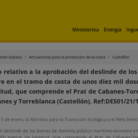
Ministerioa
Energia
Ingu
aren babesa
Actuaciones para la protección de la costa
Castellón
 relativo a la aprobación del deslinde de lo
re en el tramo de costa de unos diez mil dosc
itud, que comprende el Prat de Cabanes-Torr
nes y Torreblanca (Castellón). Ref:DES01/21/
5 de enero, la Ministra para la Transición Ecológica y el Reto Demo
el deslinde de los bienes de dominio público marítimo-terrestre en
235) metros de longitud, que comprende el Prat de Cabanes-To