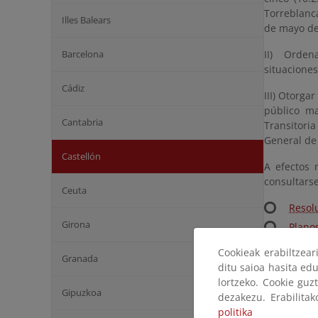
Torreblanca
Illes Balears
de mayo de 
Barcelona
II) Ordena
situaciones
Cádiz
III) Otorga
público ma
Cantabria
Transitoria
General de 
Castellón
A efectos 
consultarse
Ceuta
Resol
Girona
Plano
Anunc
Cookieak erabiltzea
Granada
Notif
ditu saioa hasita edu
lortzeko. Cookie guz
Gipuzkoa
dezakezu. Erabilita
politika