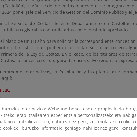
 (Castellón), según se define en los planos que se integran en el
2024 por el Jefe del Servicio de Gestión del Dominio Público y el Je
r al Servicio de Costas de este Departamento en Castellón que
 jurídicas registrales contradictorias con el deslinde aprobado.
r el plazo de un (1) año para solicitar la correspondiente concesión
rítimo-terrestre, que pudieran acreditar su inclusión en alg
 Primera de la Ley de Costas. En el caso, de los titulares de terre
Costas, la concesión se otorgara de oficio, salvo renuncia expresa 
meramente informativos, la Resolución y los planos que form
 aquí:
ución
s
io BOE
ri buruzko informazioa: Webgune honek cookie propioak eta hirug
icación BOE
kitzeko, erabiltzailearen esperientzia pertsonalizatzeko eta nabiga
tiak onar ditzakezu, edo, nahi izanez gero, zer motatako cookie
ko cookieei buruzko informazio gehiago nahi izanez gero, kontsu