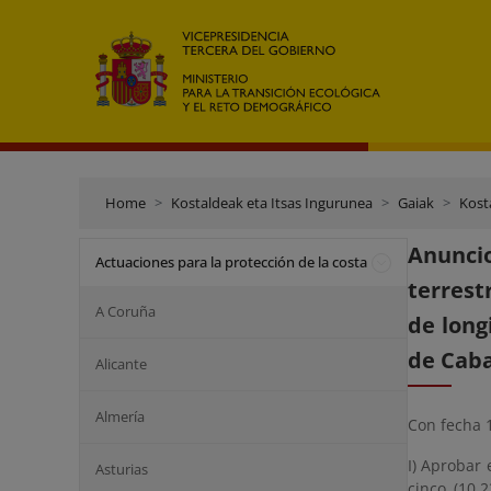
Home
Kostaldeak eta Itsas Ingurunea
Gaiak
Kost
Anuncio
Actuaciones para la protección de la costa
terrest
A Coruña
de long
de Caba
Alicante
Almería
Con fecha 1
I) Aprobar 
Asturias
cinco (10.