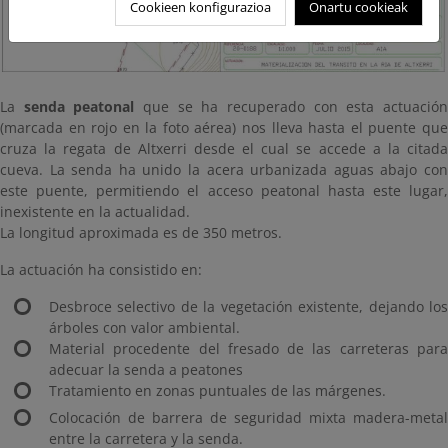
Cookieen konfigurazioa
Onartu cookieak
La
senda peatonal
que se ha recuperado con esta actuació
(marcada en rojo en la foto aérea) nos lleva hasta el puente que
cruza la regata de Altxerri desde el cual se accede a la citada
cueva. La senda ha unido la acera urbanizada aguas abajo con
este puente, permitiendo el acceso peatonal hasta este lugar,
inexistente en la actualidad.
La longitud aproximada es de 350 metros.
La actuación ha consistido en:
Desbroce selectivo de la vegetación existente, dejando los
árboles con valor ambiental.
Material procedente del fresado de las carreteras para
adecuar la senda a peatones
Tratamiento en zonas puntuales de las márgenes.
Colocación de barrera de seguridad mixta madera-metal
entre la carretera y la senda.