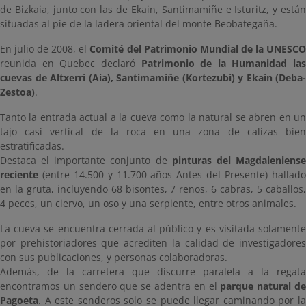
de Bizkaia, junto con las de Ekain, Santimamiñe e Isturitz, y están
situadas al pie de la ladera oriental del monte Beobategaña.
En julio de 2008, el
Comité del Patrimonio Mundial de la UNESC
reunida en Quebec declaró
Patrimonio de la Humanidad las
cuevas de Altxerri (Aia), Santimamiñe (Kortezubi) y Ekain (Deba-
Zestoa)
.
Tanto la entrada actual a la cueva como la natural se abren en un
tajo casi vertical de la roca en una zona de calizas bien
estratificadas.
Destaca el importante conjunto de
pinturas del Magdaleniens
reciente
(entre 14.500 y 11.700 años Antes del Presente) hallado
en la gruta, incluyendo 68 bisontes, 7 renos, 6 cabras, 5 caballos,
4 peces, un ciervo, un oso y una serpiente, entre otros animales.
La cueva se encuentra cerrada al público y es visitada solamente
por prehistoriadores que acrediten la calidad de investigadores
con sus publicaciones, y personas colaboradoras.
Además, de la carretera que discurre paralela a la regata
encontramos un sendero que se adentra en el
parque natural d
Pagoeta
. A este senderos solo se puede llegar caminando por la