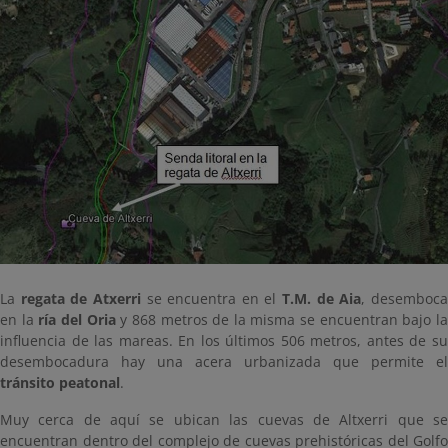
La
regata de Atxerri
se encuentra en el
T.M. de Aia
, desemboc
en la
ría del Oria
y 868 metros de la misma se encuentran bajo l
influencia de las mareas. En los últimos 506 metros, antes de su
desembocadura hay una acera urbanizada que permite el
tránsito peatonal
.
Muy cerca de aquí se ubican las cuevas de Altxerri que se
encuentran dentro del complejo de cuevas prehistóricas del Golfo