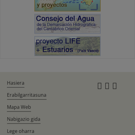
Hasiera
Instagr
Twitte
Fac
Erabilgarritasuna
Mapa Web
Nabigazio gida
Lege oharra