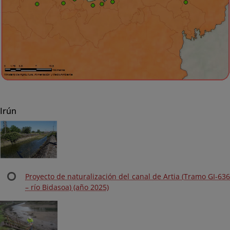
Irún
Proyecto de naturalización del canal de Artia (Tramo GI-636
– río Bidasoa) (año 2025)