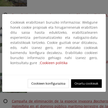
Demolición de escalera en la Ría de Bidasoa.
Mantenimiento del litoral 2015 (Terminada, 2016)
Cookieak erabiltzeari buruzko informazioa: Webgune
honek cookie propioak eta hirugarrenenak erabiltzen
Actuaciones destacables más antiguas
ditu saioa hasita edukitzeko, erabiltzailearen
esperientzia pertsonalizatzeko eta nabigazio-datu
estatistikoak lortzeko. Cookie guztiak onar ditzakezu,
edo, nahi izanez gero, zer motatako cookieak
baimendu konfigura dezakezu. Erabilitako cookieei
buruzko informazio gehiago nahi izanez gero,
Retirada de restos del antiguo cierre fronterizo en la ría
kontsultatu gure ;
Cookieen politika
del Bidasoa (año 2013)
Cookieen konfigurazioa
Onartu cookieak
Campaña de eliminación de la especie invasora
Baccharis
Halimifolia
en el dominio público marítimo-terrestre de la