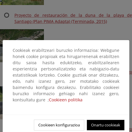
Proyecto de restauración de la duna de la playa de
Santiago (Plan PIMA Adapta) (Terminada, 2015)
Cookieak erabiltzeari buruzko informazioa: Webgune
honek cookie propioak eta hirugarrenenak erabiltzen
ditu saioa hasita edukitzeko, erabiltzailearen
esperientzia pertsonalizatzeko eta nabigazio-datu
Reparaciones en la cala de Algorri (Plan Litoral 2014)
estatistikoak lortzeko. Cookie guztiak onar ditzakezu,
(Terminada, 2014)
edo, nahi izanez gero, zer motatako cookieak
baimendu konfigura dezakezu. Erabilitako cookieei
buruzko informazio gehiago nahi izanez gero,
kontsultatu gure ;
Cookieen politika
Cookieen konfigurazioa
Onartu cookieak
Reparaciones en la playa de Itzurun(Plan Litoral 2014)