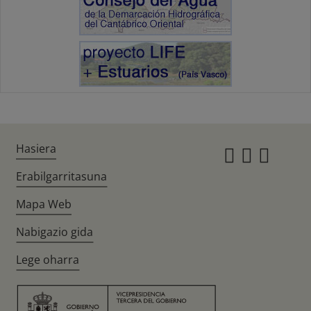
Hasiera
Instagr
Twitte
Fac
Erabilgarritasuna
Mapa Web
Nabigazio gida
Lege oharra