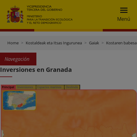
Menú
Home
Kostaldeak eta Itsas Ingurunea
Gaiak
Kostaren babesa
Navegación
Inversiones en Granada