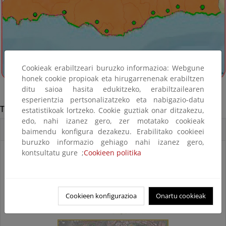
Cookieak erabiltzeari buruzko informazioa: Webgune
honek cookie propioak eta hirugarrenenak erabiltzen
ditu saioa hasita edukitzeko, erabiltzailearen
esperientzia pertsonalizatzeko eta nabigazio-datu
Torrenueva Costa
estatistikoak lortzeko. Cookie guztiak onar ditzakezu,
edo, nahi izanez gero, zer motatako cookieak
Accesos directos
baimendu konfigura dezakezu. Erabilitako cookieei
buruzko informazio gehiago nahi izanez gero,
kontsultatu gure ;
Cookieen politika
Cookieen konfigurazioa
Onartu cookieak