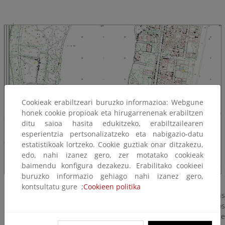
Cookieak erabiltzeari buruzko informazioa: Webgune
honek cookie propioak eta hirugarrenenak erabiltzen
ditu saioa hasita edukitzeko, erabiltzailearen
esperientzia pertsonalizatzeko eta nabigazio-datu
estatistikoak lortzeko. Cookie guztiak onar ditzakezu,
edo, nahi izanez gero, zer motatako cookieak
baimendu konfigura dezakezu. Erabilitako cookieei
buruzko informazio gehiago nahi izanez gero,
kontsultatu gure ;
Cookieen politika
Pasarelas de acero con arco rebajado. Se tratan de unas
pasarelas que salvan luces que van desde los 11,50 metros
hasta los 24 metros de luz. El suelo de las pasarelas se