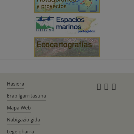
Hasiera
Instagr
Twitte
Fac
Erabilgarritasuna
Mapa Web
Nabigazio gida
Lege oharra