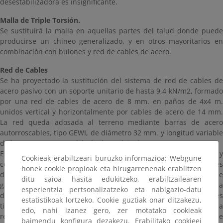
desestabilizadora es insignificante.
Malla de Triple Torsión.
Se sustituirá la malla en aquellas partes del talud donde puede
producirse un chineo generalizado, y en otros mayoritarios en
combinación con bulones y red de cables de acero.
Red de Cables
Se ha proyectado la sustitución del sistema de red de cables de
acero pasivo con un soporte unitario de hasta 9,4 kN/m2, formado
por una red de cables de acero de 8 mm. en paños de 4x4 m.
unidos vertical y horizontalmente por cables de acero de 14 mm.
La red queda adosada al terreno mediante barras de acero
autorroscables, tipo GEWI, de diámetro 32 mm. y longitud variable
de hasta 10 m. en cuadrícula de anclaje de 4x4 m.
Este sistema tiene como función el soporte de los empujes y
Cookieak erabiltzeari buruzko informazioa: Webgune
control de movimientos en rocas fracturadas en las proximidades
honek cookie propioak eta hirugarrenenak erabiltzen
de la superficie del terreno. Una vez resulta esta problemática, se
ditu saioa hasita edukitzeko, erabiltzailearen
garantiza el control de la degradación del talud, y se evita la caída
esperientzia pertsonalizatzeko eta nabigazio-datu
de materiales sobre la playa adyacente. El sistema de anclajes
estatistikoak lortzeko. Cookie guztiak onar ditzakezu,
tiene como función la de soportar los empujes transmitidos por la
edo, nahi izanez gero, zer motatako cookieak
red y transmitirlos por la barra de anclaje hasta el bulbo de
baimendu konfigura dezakezu. Erabilitako cookieei