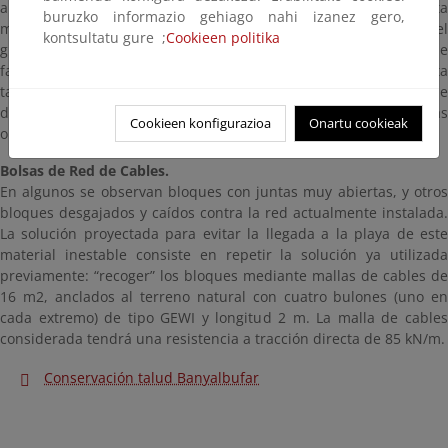
anclaje en la zona estable del terreno. Desde el punto de vista
buruzko informazio gehiago nahi izanez gero,
medioambiental, esta actuación es mucho más ligera que el
kontsultatu gure ;
Cookieen politika
gunitado, y los bulones con dado de hormigón, además de que
favorece la revegetación natural de los desmontes y facilita
también la evaluación del comportamiento futuro, siendo posible
detectar posibles fallos y aplicar las medidas correctoras
Cookieen konfigurazioa
Onartu cookieak
oportunas durante la explotación.
Bolsas de Red de Cables.
En algunos se observan bloques con juntas muy abiertas, y otros
bloques desgajados y caídos contra la red actualmente instalada.
La solución proyectada para evitar la llegada a la playa de este
material inestable consiste en repetir la solución ya utilizada
previamente: “recoger” los bloques mediante mallas de cables de
16 m2, anclados al terreno natural con cuatro bulones (uno en
cada extremo) de tipo GEWI y longitud 2 m. La malla de cables
considerada tendrá una resistencia a tracción directa de 85 kN/m.
Conservación talud Banyalbufar