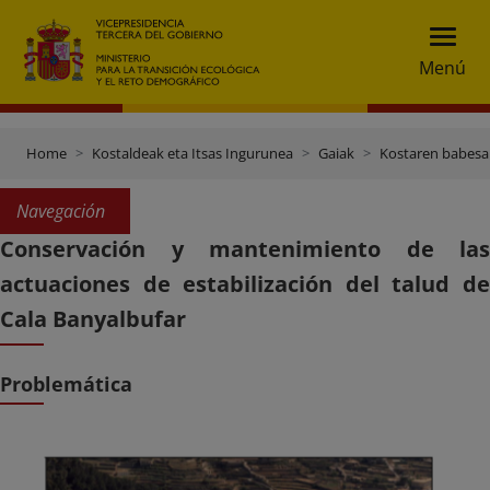
Menú
Home
Kostaldeak eta Itsas Ingurunea
Gaiak
Kostaren babesa
Navegación
Conservación y mantenimiento de las
actuaciones de estabilización del talud de
Cala Banyalbufar
Problemática