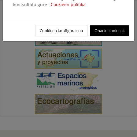
kontsultatu gure ;
Cookieen politika
Cookieen konfigurazioa
Onartu cookieak