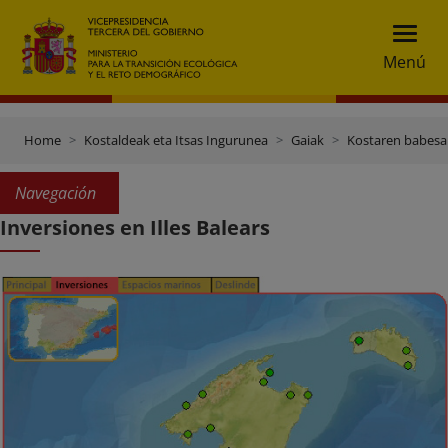
Menú
Home
Kostaldeak eta Itsas Ingurunea
Gaiak
Kostaren babesa
Navegación
Inversiones en Illes Balears