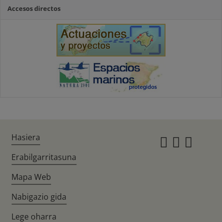
Accesos directos
Hasiera
Instagr
Twitte
Fac
Erabilgarritasuna
Mapa Web
Nabigazio gida
Lege oharra