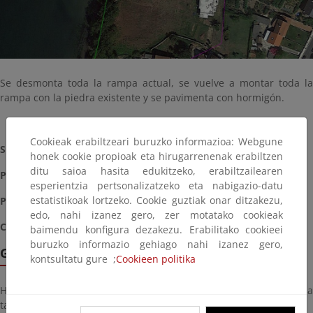
Se desmonta toda la rampa actual, se vuelve a montar toda la
rampa con la piedra existente y se pavimenta con hormigón.
Cookieak erabiltzeari buruzko informazioa: Webgune
Situación:
Terminada (Julio 2016)
honek cookie propioak eta hirugarrenenak erabiltzen
ditu saioa hasita edukitzeko, erabiltzailearen
Plazo
: 10 días
esperientzia pertsonalizatzeko eta nabigazio-datu
estatistikoak lortzeko. Cookie guztiak onar ditzakezu,
Presupuesto
: 30.000,00 €
edo, nahi izanez gero, zer motatako cookieak
Coordenadas ETRS89
: 531.794,95 ; 4.682.781,18 (Huso 29)
baimendu konfigura dezakezu. Erabilitako cookieei
buruzko informazio gehiago nahi izanez gero,
Galería de imágenes
kontsultatu gure ;
Cookieen politika
Haga click sobre la imagen para ver la galería del proyecto a
tamaño completo: