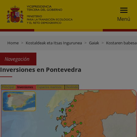
Menú
Home
Kostaldeak eta Itsas Ingurunea
Gaiak
Kostaren babesa
Navegación
Inversiones en Pontevedra