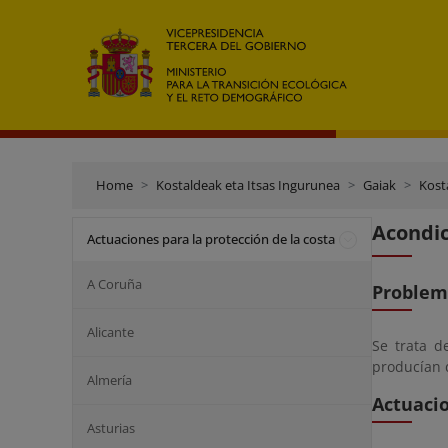
Home
Kostaldeak eta Itsas Ingurunea
Gaiak
Kost
Acondic
Actuaciones para la protección de la costa
A Coruña
Problem
Alicante
Se trata d
producían d
Almería
Actuaci
Asturias