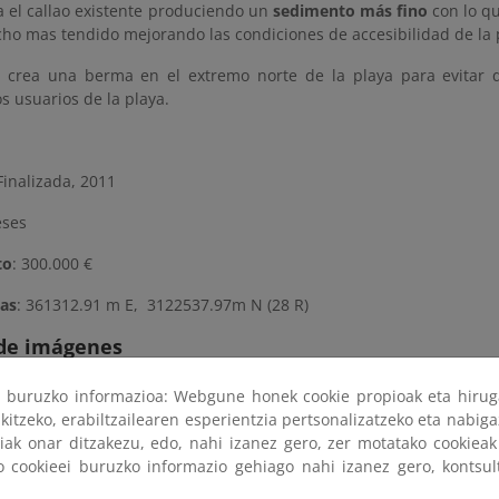
 el callao existente produciendo un
sedimento más fino
con lo qu
ho mas tendido mejorando las condiciones de accesibilidad de la 
crea una berma en el extremo norte de la playa para evitar 
os usuarios de la playa.
inalizada, 2011
eses
to
: 300.000 €
as
: 361312.91 m E, 3122537.97m N (28 R)
 de imágenes
ri buruzko informazioa: Webgune honek cookie propioak eta hirug
sobre la imagen para ver la galería del proyecto a tamaño completo
kitzeko, erabiltzailearen esperientzia pertsonalizatzeko eta nabiga
tiak onar ditzakezu, edo, nahi izanez gero, zer motatako cookie
ko cookieei buruzko informazio gehiago nahi izanez gero, kontsu