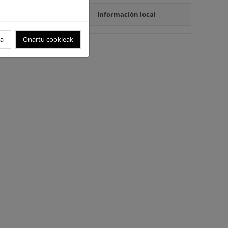
Información local
oa
Onartu cookieak