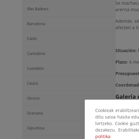
Se machaca
Illes Balears
arerna muc
Además se 
Barcelona
afecten a l
Cádiz
Situación:
F
Cantabria
Plazo
: 6 m
Castellón
Presupues
Ceuta
Coordenad
Galería
Girona
Cookieak erabiltzea
Granada
Haga click 
ditu saioa hasita edu
lortzeko. Cookie guz
Gipuzkoa
dezakezu. Erabilita
politika