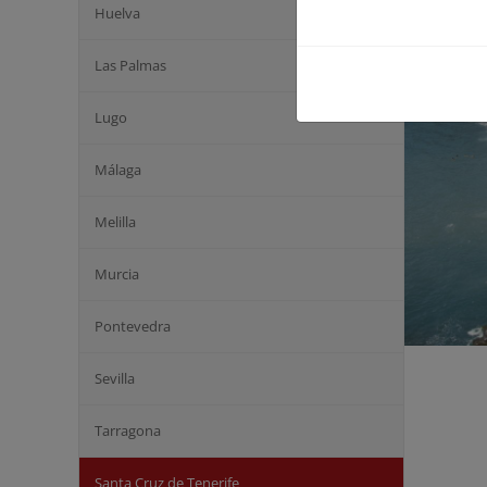
Huelva
Las Palmas
Lugo
Málaga
Melilla
Murcia
Pontevedra
Sevilla
Tarragona
Santa Cruz de Tenerife