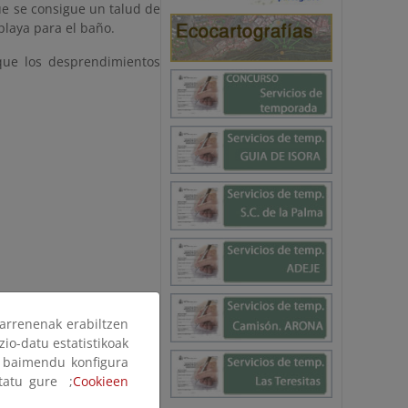
e se consigue un talud de
playa para el baño.
que los desprendimientos
arrenenak erabiltzen
:
zio-datu estatistikoak
ak baimendu konfigura
ltatu gure ;
Cookieen