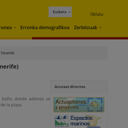
Euskera
Bilatu
runea
Erronka demografikoa
Zerbitzuak
Ingurunea
Zerbitzuak
 Tenerife
nerife)
Accesos directos
 el baño, donde además se
de la playa.