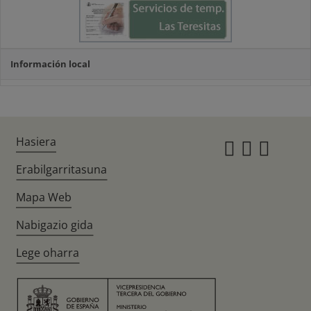
Información local
Hasiera
Instagr
Twitte
Fac
Erabilgarritasuna
Mapa Web
Nabigazio gida
Lege oharra