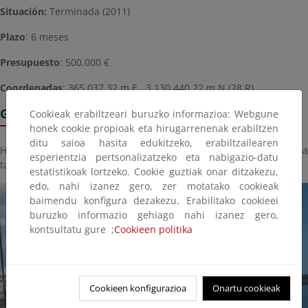
Situación:
Terminada (2011)
Plazo
: 6 meses
Presupuesto
: 500.000 €
Coordenadas
: 365.037,32 m E, 3.130.440,22 m N (28 R)
Galería de imágenes
Cookieak erabiltzeari buruzko informazioa: Webgune
honek cookie propioak eta hirugarrenenak erabiltzen
ditu saioa hasita edukitzeko, erabiltzailearen
Haga click sobre la imagen para ver la galería del proyecto a
esperientzia pertsonalizatzeko eta nabigazio-datu
tamaño completo:
estatistikoak lortzeko. Cookie guztiak onar ditzakezu,
edo, nahi izanez gero, zer motatako cookieak
baimendu konfigura dezakezu. Erabilitako cookieei
buruzko informazio gehiago nahi izanez gero,
kontsultatu gure ;
Cookieen politika
Cookieen konfigurazioa
Onartu cookieak