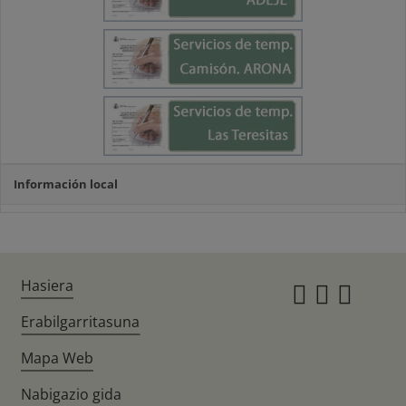
Información local
Hasiera
Instagr
Twitte
Fac
Erabilgarritasuna
Mapa Web
Nabigazio gida