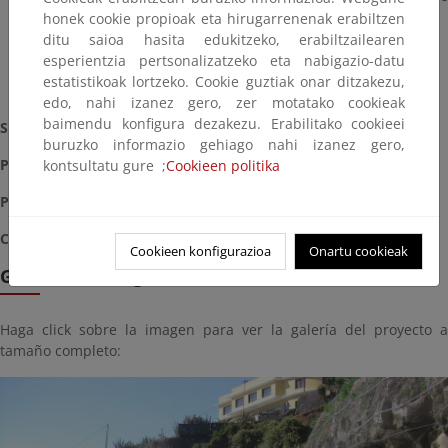
cuevas con muro de hormigón ciclópeo a cara vista
honek cookie propioak eta hirugarrenenak erabiltzen
ditu saioa hasita edukitzeko, erabiltzailearen
esperientzia pertsonalizatzeko eta nabigazio-datu
estatistikoak lortzeko. Cookie guztiak onar ditzakezu,
edo, nahi izanez gero, zer motatako cookieak
baimendu konfigura dezakezu. Erabilitako cookieei
Situación:
Terminada (2015)
buruzko informazio gehiago nahi izanez gero,
Plazo
: 4 meses
kontsultatu gure ;
Cookieen politika
Presupuesto
: 189.551,81 €
Coordenadas
: 230272.69 m E, 3190092.90 m N (28 R)
Cookieen konfigurazioa
Onartu cookieak
Galería de imágenes
Haga click sobre la imagen para ver la galería del proyecto a
tamaño completo: