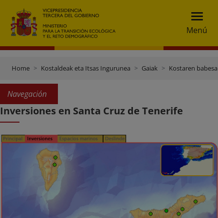
Menú
Home
Kostaldeak eta Itsas Ingurunea
Gaiak
Kostaren babesa
Navegación
Inversiones en Santa Cruz de Tenerife