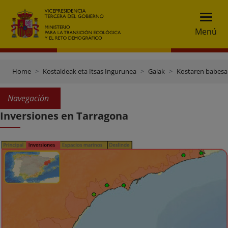
Menú
Home
Kostaldeak eta Itsas Ingurunea
Gaiak
Kostaren babesa
Navegación
Inversiones en Tarragona