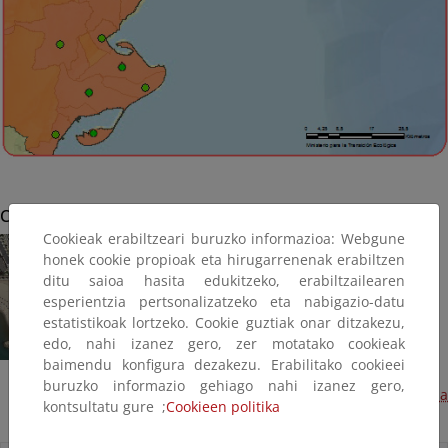
Cambrils
Cookieak erabiltzeari buruzko informazioa: Webgune
honek cookie propioak eta hirugarrenenak erabiltzen
ditu saioa hasita edukitzeko, erabiltzailearen
esperientzia pertsonalizatzeko eta nabigazio-datu
estatistikoak lortzeko. Cookie guztiak onar ditzakezu,
edo, nahi izanez gero, zer motatako cookieak
baimendu konfigura dezakezu. Erabilitako cookieei
buruzko informazio gehiago nahi izanez gero,
Paseo marítimo a poniente de Cambrils, fase 2 (Próxima
kontsultatu gure ;
Cookieen politika
ejecución)