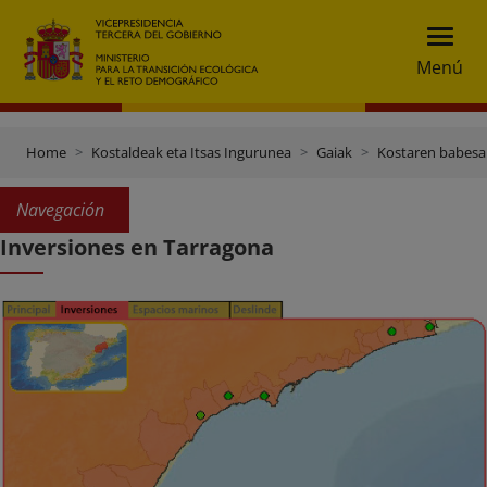
Menú
Home
Kostaldeak eta Itsas Ingurunea
Gaiak
Kostaren babesa
Navegación
Inversiones en Tarragona