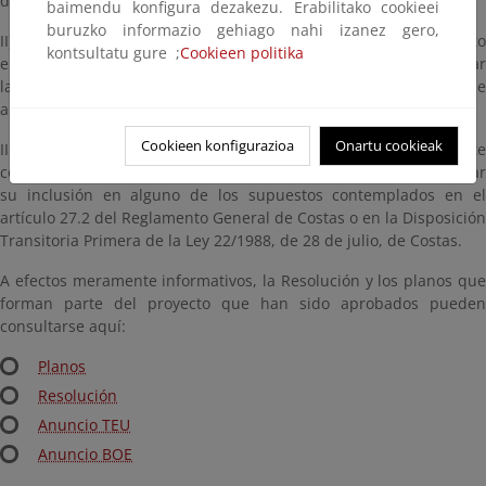
de Costas en Tarragona.
baimendu konfigura dezakezu. Erabilitako cookieei
buruzko informazio gehiago nahi izanez gero,
II) Ordenar al Servicio Provincial de Costas de este Departamento
kontsultatu gure ;
Cookieen politika
en Tarragona que inicie las actuaciones conducentes a rectificar
las situaciones jurídicas registrales contradictorias con el deslinde
aprobado.
Cookieen konfigurazioa
Onartu cookieak
III) Otorgar el plazo de un (1) año para solicitar la correspondiente
concesión a aquellos titulares de terrenos que pudieran acreditar
su inclusión en alguno de los supuestos contemplados en el
artículo 27.2 del Reglamento General de Costas o en la Disposición
Transitoria Primera de la Ley 22/1988, de 28 de julio, de Costas.
A efectos meramente informativos, la Resolución y los planos que
forman parte del proyecto que han sido aprobados pueden
consultarse aquí:
Planos
Resolución
Anuncio TEU
Anuncio BOE