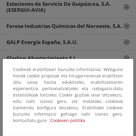
Estaciones de Servicio De Guipúzcoa, S.A.
(ESERGUI-AVIA)
Foresa Industrias Químicas del Noroeste, S.A.
GALP Energía España, S.A.U.
Glaslow Abastecimiento S.L.
Cookieak erabiltzeari buruzko informazioa: Webgune
Gunvor International B.V.
honek cookie propioak eta hirugarrenenak erabiltzen
ditu saioa hasita edukitzeko, erabiltzailearen
esperientzia pertsonalizatzeko eta nabigazio-datu
GM Fuel Service S.L.
estatistikoak lortzeko. Cookie guztiak onar ditzakezu,
edo, nahi izanez gero, zer motatako cookieak
GM Fuel Tank, S.L.U.
baimendu konfigura dezakezu. Erabilitako cookieei
buruzko informazio gehiago nahi izanez gero,
kontsultatu gure ;
Cookieen politika
Gran Zufaria, S.A.