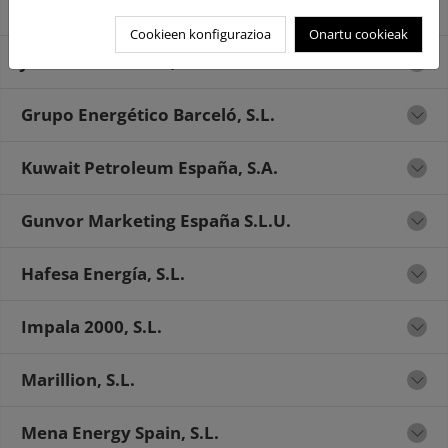
Internacional de Alcoholes, S.A.
Cookieen konfigurazioa
Onartu cookieak
Jadash Petroleum, S.L.
Grupo Energético Barceló, S.L.
Kuwait Petroleum España, S.A.
Gunvor Marketing España S.L.U.
Hafesa Energía, S.L.
Impala 2000, S.L.
Marillion, S.L.
Mena Energy Spain, S.L.