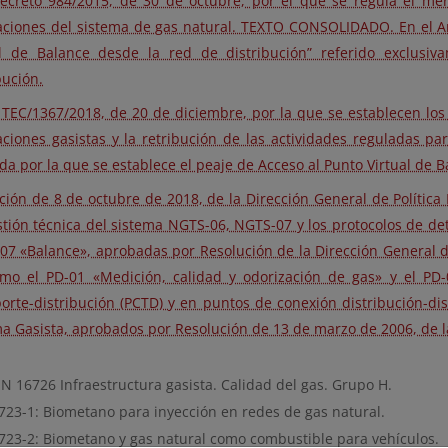
ecreto 984/2015, de 30 de octubre, por el que se regula el mer
laciones del sistema de gas natural. TEXTO CONSOLIDADO. En el An
al de Balance desde la red de distribución” referido exclusi
bución.
TEC/1367/2018, de 20 de diciembre, por la que se establecen los 
laciones gasistas y la retribución de las actividades reguladas 
a por la que se establece el peaje de Acceso al Punto Virtual de B
ción de 8 de octubre de 2018, de la Dirección General de Política
tión técnica del sistema NGTS-06, NGTS-07 y los protocolos de det
7 «Balance», aprobadas por Resolución de la Dirección General de
omo el PD-01 «Medición, calidad y odorización de gas» y el PD
orte-distribución (PCTD) y en puntos de conexión distribución-di
a Gasista, aprobados por Resolución de 13 de marzo de 2006, de la
N 16726 Infraestructura gasista. Calidad del gas. Grupo H.
723-1: Biometano para inyección en redes de gas natural.
723-2: Biometano y gas natural como combustible para vehículos.