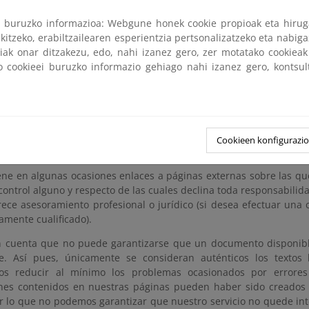
 de exención de responsabilidad
ri buruzko informazioa: Webgune honek cookie propioak eta hirug
kitzeko, erabiltzailearen esperientzia pertsonalizatzeko eta nabiga
tiak onar ditzakezu, edo, nahi izanez gero, zer motatako cookie
sentes páginas, la Dirección General de Política Energética y Minas
ko cookieei buruzko informazio gehiago nahi izanez gero, kontsu
ones y a los procedimientos administrativos en materia energética
de dicha información. Rogamos nos advierta de cualquier error u
y Minas no asume responsabilidad alguna en relación con el materi
ste únicamente en información de carácter general que no abor
Cookieen konfigurazi
ismos concretos;
rece necesariamente información exhaustiva, completa, exacta o ac
ene en algunas ocasiones enlaces a páginas externas sobre las que
control alguno y respecto de las cuales declina toda responsabilid
rece asesoramiento profesional o jurídico (si desea efectuar una c
amente cualificado).
 cuenta que no puede garantizarse que un documento disponibl
te. Así pues, únicamente se consideran auténticos los textos l
os reducir al mínimo los problemas ocasionados por errores 
nes contenidos en nuestras páginas pueden haber sido creados 
or lo que no podemos garantizar que nuestro servicio no quede int