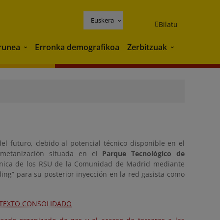
Euskera
Bilatu
runea
Erronka demografikoa
Zerbitzuak
Ingurunea
Zerbitzuak
l futuro, debido al potencial técnico disponible en el
iometanización situada en el
Parque Tecnológico de
rgánica de los RSU de la Comunidad de Madrid mediante
ing” para su posterior inyección en la red gasista como
3). TEXTO CONSOLIDADO