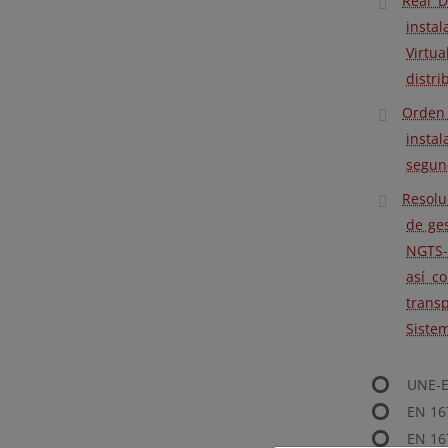
Real D
insta
Virtu
distri
Orden 
insta
segund
Resolu
de ges
NGTS-0
así c
transp
Sistem
UNE-E
EN 16
EN 16