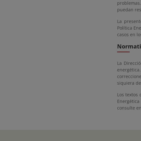
problemas.
puedan resu
La present
Política En
casos en lo
Normat
La Direcci
energética
correccion
siquiera de
Los textos
Energética
consulte en