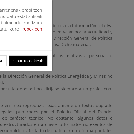
arrenenak erabiltzen
zio-datu estatistikoak
ak baimendu konfigura
 fomenta el acceso del público a la información relativa
ltatu gure ;
Cookieen
. Nuestro objetivo consiste en velar por la actualidad y
 omisión que observe. La Dirección General de Política
al incluido en estas páginas. Dicho material:
da circunstancias específicas relativas a personas u
oa
Onartu cookieak
tualizada;
 la Dirección General de Política Energética y Minas no
ad;
onsulta de este tipo, diríjase siempre a un profesional
e en línea reproduzca exactamente un texto adoptado
egales publicados por el Boletín Oficial del Estado.
de carácter técnico. No obstante, algunos datos o
o estructurados en archivos o formatos no exentos de
errumpido o afectado de cualquier otra forma por tales