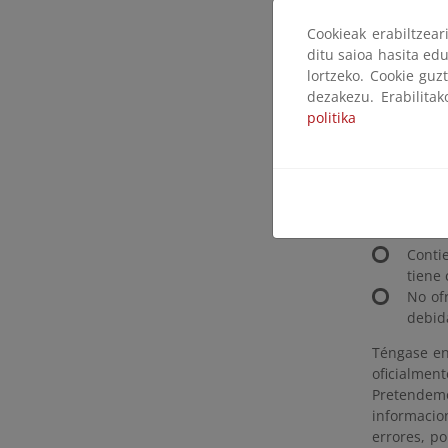
Cláusula
Cookieak erabiltzea
ditu saioa hasita edu
lortzeko. Cookie guz
Con las pre
dezakezu. Erabilita
a sus funci
politika
exactitud 
Energética 
Consi
organ
No of
Conti
tiene 
No of
debid
Téngase en
oficialmen
Pretendem
informacio
errores, p