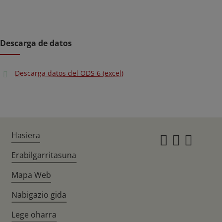
Descarga de datos
Descarga datos del ODS 6 (excel)
Hasiera
Instagr
Twitte
Fac
Erabilgarritasuna
Mapa Web
Nabigazio gida
Lege oharra