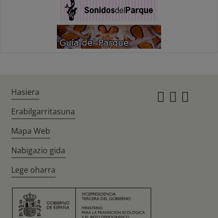
Hasiera
Instagr
Twitte
Fac
Erabilgarritasuna
Mapa Web
Nabigazio gida
Lege oharra