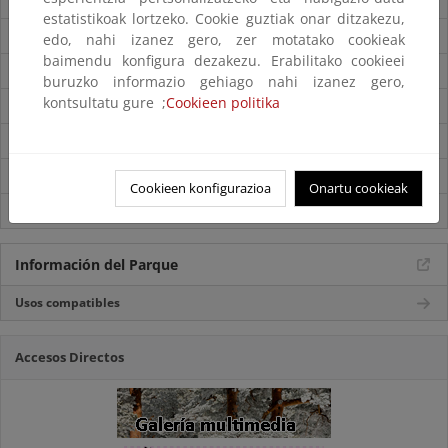
Folleto del parque
estatistikoak lortzeko. Cookie guztiak onar ditzakezu,
Accesos
edo, nahi izanez gero, zer motatako cookieak
baimendu konfigura dezakezu. Erabilitako cookieei
Mapa del Parque
buruzko informazio gehiago nahi izanez gero,
kontsultatu gure ;
Cookieen politika
Centros de visitantes
Itinerarios
Normas de visita
Cookieen konfigurazioa
Onartu cookieak
Servicios externos
Información del Parque
Usos compatibles
Accesos Directos