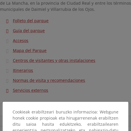
de La Mancha, en la provincia de Ciudad Real y entre los términos
municipales de Daimiel y Villarrubia de los Ojos.
Folleto del parque
Guía del parque
Accesos
Mapa del Parque
Centros de visitantes y otras instalaciones
Itinerarios
Normas de visita y recomendaciones
Servicios externos
Guía del visitante
Cookieak erabiltzeari buruzko informazioa: Webgune
honek cookie propioak eta hirugarrenenak erabiltzen
Guia del Parque
ditu saioa hasita edukitzeko, erabiltzailearen
esperientzia pertsonalizatzeko eta nabigazio-datu