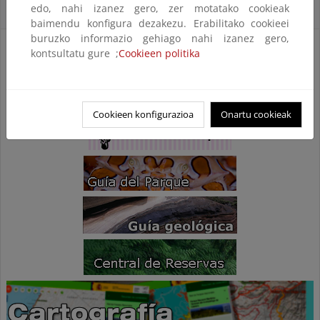
edo, nahi izanez gero, zer motatako cookieak
Accesos Directos
baimendu konfigura dezakezu. Erabilitako cookieei
buruzko informazio gehiago nahi izanez gero,
kontsultatu gure ;
Cookieen politika
Cookieen konfigurazioa
Onartu cookieak