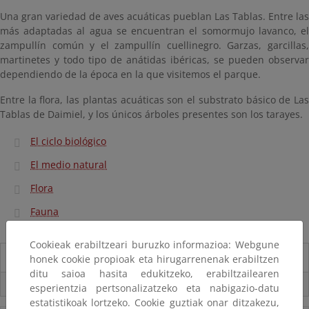
Una gran variedad de aves acuáticas pueblan Las Tablas. Entre las
más adaptadas al agua se encuentran el somormujo lavanco, el
zampullín común y el zampullín cuellinegro. Garzas, garcillas,
martinetes y todo tipo de anátidas ibéricas, se pueden observar
dependiendo de la época en la que visitemos el parque.
Entre la flora, las plantas acuáticas son el substrato básico de Las
Tablas de Daimiel, y los únicos árboles presentes son los tarayes.
El ciclo biológico
El medio natural
Flora
Fauna
Cookieak erabiltzeari buruzko informazioa: Webgune
Información del Parque
honek cookie propioak eta hirugarrenenak erabiltzen
ditu saioa hasita edukitzeko, erabiltzailearen
Usos compatibles
esperientzia pertsonalizatzeko eta nabigazio-datu
estatistikoak lortzeko. Cookie guztiak onar ditzakezu,