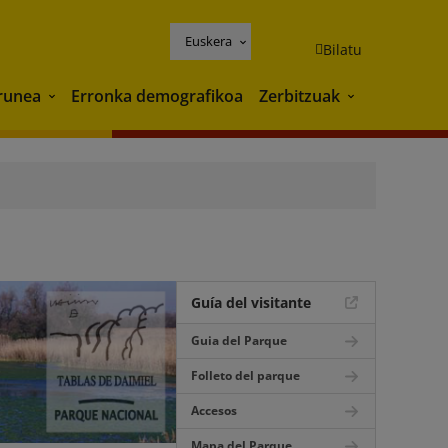
Euskera
Bilatu
runea
Erronka demografikoa
Zerbitzuak
Ingurunea
Zerbitzuak
Guía del visitante
Guia del Parque
Folleto del parque
Accesos
Mapa del Parque