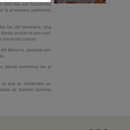
s limícolas son frecuentes
nte la primavera podremos
as las del itinerario. Una
donde anidan el pito real,
el herrerillo común.
la del Maturro, pasando por
as.
rro, donde podremos ver al
en la que se contempla un
Tablas de Daimiel durante