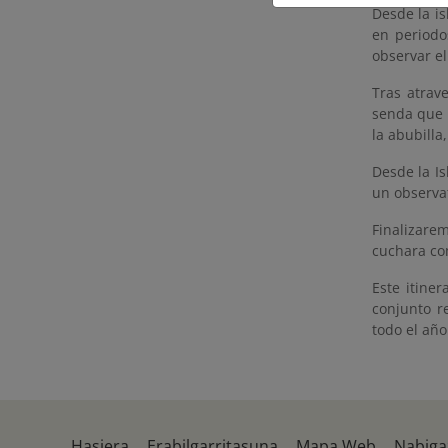
Desde la is
en periodo
observar el
Tras atrav
senda que 
la abubilla
Desde la Is
un observat
Finalizare
cuchara co
Este itine
conjunto r
todo el año
Hasiera
Erabilgarritasuna
Mapa Web
Nabiga