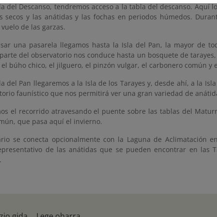
la del Descanso, tendremos acceso a la tabla del descanso. Aquí lo
s secos y las anátidas y las fochas en periodos húmedos. Dura
 vuelo de las garzas.
esar una pasarela llegamos hasta la Isla del Pan, la mayor de tod
parte del observatorio nos conduce hasta un bosquete de tarayes, 
, el búho chico, el jilguero, el pinzón vulgar, el carbonero común y 
la del Pan llegaremos a la Isla de los Tarayes y, desde ahí, a la Is
orio faunístico que nos permitirá ver una gran variedad de anátid
mos el recorrido atravesando el puente sobre las tablas del Matu
mún, que pasa aquí el invierno.
rario se conecta opcionalmente con la Laguna de Aclimatación 
epresentativo de las anátidas que se pueden encontrar en las 
.
zio gida
Lege oharra