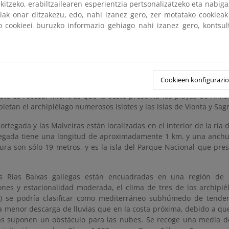
 el archipiélago, tiene 5,5 km. de largo y una anchura media
kitzeko, erabiltzailearen esperientzia pertsonalizatzeko eta nabiga
tilados que Cíes y está acompañada por pequeños islotes. Su pun
tiak onar ditzakezu, edo, nahi izanez gero, zer motatako cookie
19 metros y en él se levanta un faro. En su cara este, más 
ko cookieei buruzko informazio gehiago nahi izanez gero, kontsu
, se asientan algunas viviendas, acompañadas de sus característi
 maíz y patata, a ellas ligados. En Ons están las playas de las Do
 Su cercana compañera, la isla de Onza, es mucho más pequeña y e
élago de Sálvora se encuentra a la entrada de la ría de Arousa. S
Cookieen konfigurazi
on aproximadamente 2,5 kilómetros de largo y 1 de ancho. Su altit
este es rocosa, mientras que la oeste presenta las playas do Alma
letan el archipiélago numerosos islotes y las islas de Vionta y Sag
Cortegada y las Malveiras están localizadas en el interior de la ría
tegada tiene una longitud de aproximadamente 1 km. y una anchu
ura son sólo 19 metros, y es la isla del Parque Nacional que pr
s Rías Baixas gallegas están encuadradas en una región de c
iones y estacionalidad moderada, el clima de tres de los archipié
) se podría clasificar como mediterráneo subhúmedo de tendenc
 menor descarga de lluvias que en la costa próxima, debido a que 
as suponen un obstáculo para las nubes. Se recoge una media 