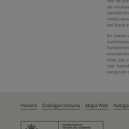
mm de prec
ser escasas
mediterrán
media anual
del Norte e
En cuanto a
cuarzoesqu
hundimient
inundación 
islas. Las
casi total
excepción d
Hasiera
Erabilgarritasuna
Mapa Web
Nabiga