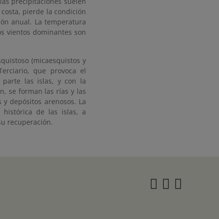
las precipitaciones suelen
 costa, pierde la condición
ión anual. La temperatura
los vientos dominantes son
squistoso (micaesquistos y
Terciario, que provoca el
parte las islas, y con la
n, se forman las rías y las
s y depósitos arenosos. La
histórica de las islas, a
 su recuperación.
Instagra
Twitter
Face