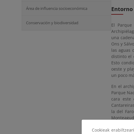
Entorno
Área de influencia socioeconómica
Conservación y biodiversidad
El Parque 
Archipiéla
una cadena
Ons y Sálvo
las aguas 
distinto e
Esto condi
oeste y pla
un poco má
En el archi
Parque Naci
cara este 
Cantareiras
la del Far
Monteagudo 
El archipié
Cookieak erabiltzea