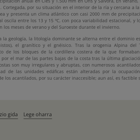
ipitación anual en Cíes y 1.500 mm en Ons y Sálvora, En verano, 
. Cortegada, por su situación en el interior de la ría y cercana a la
ea y presenta un clima atlántico con casi 2000 mm de precipitac
 oscila entre los 13 y 15 ºC, con poca variabilidad estacional, y 
n los meses de verano y del Suroeste durante el invierno.
 la geología, la litología dominante se alterna entre el dominio e
istos), el granítico y el gnéisico. Tras la orogenia Alpina del 
o de los bloques de la cordillera costera de la que formaban 
por el mar de las partes bajas de la costa tras la última glaciació
 costas son muy irregulares y abruptas, con numerosos acantilado
idad de las unidades edáficas están alteradas por la ocupación 
e los acantilados, por su carácter inaccesible; aun así, es factible
zio gida
Lege oharra