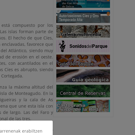
a está compuesto por los
 Las islas forman parte de
os. El hecho de que Cíes,
n enclavadas, favorece que
del Atlántico, siendo muy
d de erosión en el oeste.
es, con acantilados en el
as Cíes es abrupto, siendo
 Cortegada.
anza la máxima altitud del
a isla de Monteagudo. En la
igueiras y la cala de As
rena que une esta isla con
s de largo. Las del Faro y
nal de las tres.
 de mayor tamaño, de mismo
arrenenak erabiltzen