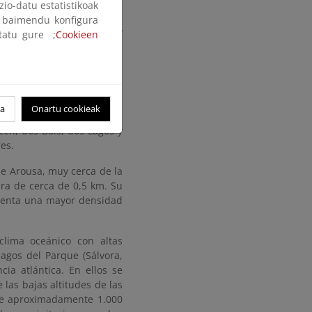
 de 800 metros. Presenta
zio-datu estatistikoak
to culminante alcanza tan
ak baimendu konfigura
a resguardo de vientos y
ltatu gure ;
Cookieen
cos hórreos, así como los
rnas, Melide, Area dos Cans
stá deshabitada.
u isla más grande es la de
oa
Onartu cookieak
ud máxima es de 73 metros.
cén, dos Bois, dos Lagos y
res.
 de Arousa, muy cerca de la
ra de cerca de 0,5 km. Su
esenta una mayor densidad
lima oceánico con altas
lagos del Parque (Sálvora,
ia atlántica. En ellos se
las bajas altitudes de las
de aproximadamente 1.000