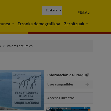
Euskera
Bilatu
runea
Erronka demografikoa
Zerbitzuak
Ingurunea
Zerbitzuak
k
Valores naturales
Información del Parque
Usos compatibles
Accesos Directos