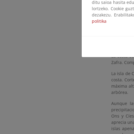
nombre que
ditu saioa hasita edu
menos acan
lortzeko. Cookie guz
sólo los 1
dezakezu. Erabilita
temporales
politika
cultivos de
y Canexol.
El archipi
Sálvora, c
La costa o
Zafra. Comp
La isla de 
costa. Cor
máxima alt
arbórea.
Aunque la
precipitac
Ons y Cíes
aprecia una
islas apen