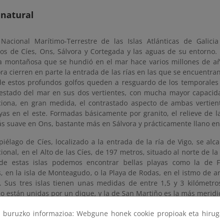
 natural
Nacional Marítimo-Terrestre de las Islas Atlánticas de Galici
gos de Cíes, Ons, Sálvora y Cortegada y las aguas de su entorno.
 montañosa que se hundió en el mar hace varios millones de añ
ra cierren en parte la entrada de las rías en las que se encuentra
de estos profundos golfos queden a resguardo de los temporales 
l estado del mar en sus dos vertientes, con mucha mayor capacida
ciona, en gran medida, el contrastado aspecto de ambas vertient
yas en el este. Formadas básicamente por granito, el relieve de l
s suave en Ons, bastante más en Sálvora y prácticamente llano en
piélago de Cíes, localizado a la entrada de la ría de Vigo, se alc
onal, en el Alto de las Cíes, de 197 metros, situado al norte de l
de estas islas podemos encontrar bellas playas como la de F
, en la isla de Monteagudo, o la Playa de Rodas, en el istmo de a
o. Sus tres islas tienen unas medidas de entre 1,5 y 3 kilómetro
están unidas por un dique, y la de San Martiño es la más meridio
lago de Ons se sitúa a la entrada de la ría de Pontevedra. Su isla
ri buruzko informazioa: Webgune honek cookie propioak eta hirug