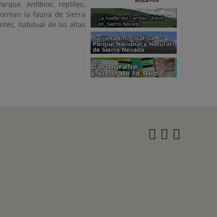
rque. Anfibios, reptiles,
forman la fauna de Sierra
tés, habitual de las altas
Instagra
Twitter
Face