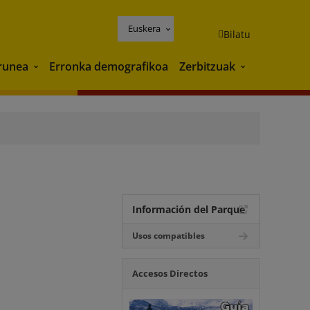
Euskera
Bilatu
runea
Erronka demografikoa
Zerbitzuak
Ingurunea
Zerbitzuak
Información del Parque
Usos compatibles
Accesos Directos