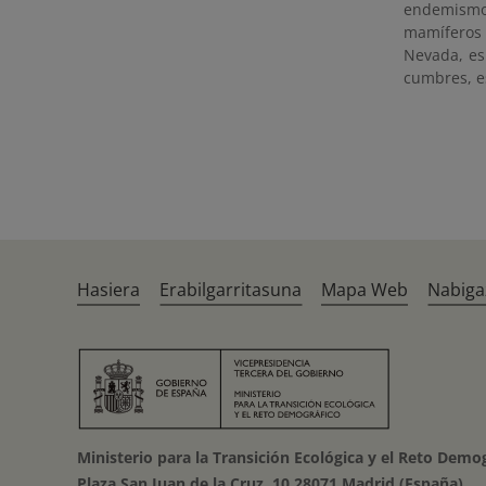
endemismos
mamíferos 
Nevada, esp
cumbres, es
Hasiera
Erabilgarritasuna
Mapa Web
Nabiga
Ministerio para la Transición Ecológica y el Reto Demo
Plaza San Juan de la Cruz, 10 28071 Madrid (España)