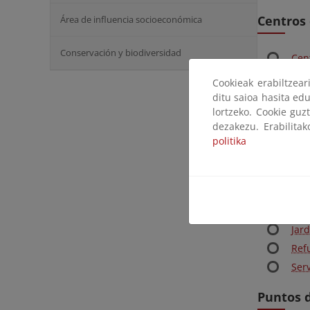
Centros 
Área de influencia socioeconómica
Conservación y biodiversidad
Cent
Cen
Cookieak erabiltzea
ditu saioa hasita edu
Oficinas
lortzeko. Cookie guz
dezakezu. Erabilita
politika
Cen
Otras In
Aul
Jar
Ref
Ser
Puntos 