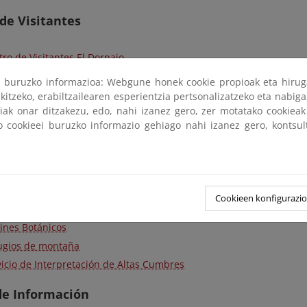
de Visitantes
ro de Visitantes El Dornajo
tro de Visitantes Laujar de Andarax
ri buruzko informazioa: Webgune honek cookie propioak eta hirug
kitzeko, erabiltzailearen esperientzia pertsonalizatzeko eta nabiga
 Administrativas
tiak onar ditzakezu, edo, nahi izanez gero, zer motatako cookie
ko cookieei buruzko informazio gehiago nahi izanez gero, kontsu
tro Administrativo y Oficinas comarcales
stalaciones
Cookieen konfigurazi
as de la naturaleza
dines Botánicos
ugios de montaña
vicio de Interpretación de Altas Cumbres
de Información