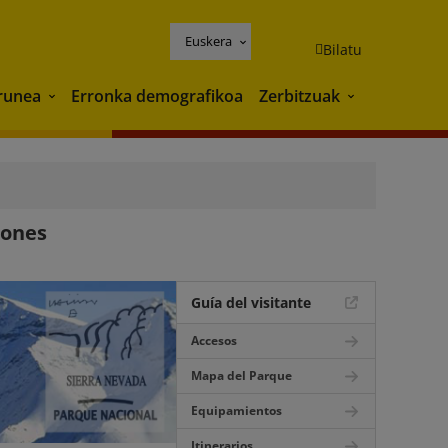
Euskera
Bilatu
runea
Erronka demografikoa
Zerbitzuak
Ingurunea
Zerbitzuak
iones
Guía del visitante
Accesos
Mapa del Parque
Equipamientos
Itinerarios