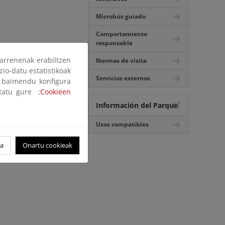
Microbús guiado
Comportamiento
responsable
arrenenak erabiltzen
Normas de visita
zio-datu estatistikoak
Servicios externos
ak baimendu konfigura
ltatu gure ;
Cookieen
Información del Parque
Usos compatibles
oa
Onartu cookieak