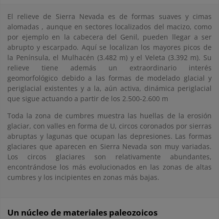
El relieve de Sierra Nevada es de formas suaves y cimas
alomadas , aunque en sectores localizados del macizo, como
por ejemplo en la cabecera del Genil, pueden llegar a ser
abrupto y escarpado. Aquí se localizan los mayores picos de
la Península, el Mulhacén (3.482 m) y el Veleta (3.392 m). Su
relieve tiene además un extraordinario interés
geomorfológico debido a las formas de modelado glacial y
periglacial existentes y a la, aún activa, dinámica periglacial
que sigue actuando a partir de los 2.500-2.600 m
Toda la zona de cumbres muestra las huellas de la erosión
glaciar, con valles en forma de U, circos coronados por sierras
abruptas y lagunas que ocupan las depresiones. Las formas
glaciares que aparecen en Sierra Nevada son muy variadas.
Los circos glaciares son relativamente abundantes,
encontrándose los más evolucionados en las zonas de altas
cumbres y los incipientes en zonas más bajas.
Un núcleo de materiales paleozoicos