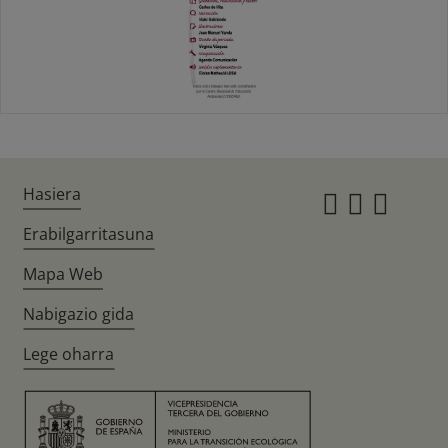
Hasiera
Instagr
Twitte
Fac
Erabilgarritasuna
Mapa Web
Nabigazio gida
Lege oharra