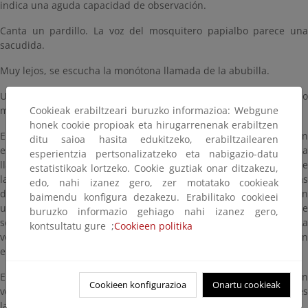
indica una aguda capacidad de observación.
Canta un pardillo. La voz del mosquitero papialbo parece una
sacudida.
Muy lejos, se escucha la monótona llamada de la abubilla.
Unos pollos volanderos de alcaudón real piden alimento, de no
Cookieak erabiltzeari buruzko informazioa: Webgune
muy buenas formas.
honek cookie propioak eta hirugarrenenak erabiltzen
El canto poderoso y líquido del pinzón vulgar, desde la copa de un
ditu saioa hasita edukitzeko, erabiltzailearen
espino, precede a todo un recital de currucas. Empieza con la
esperientzia pertsonalizatzeko eta nabigazio-datu
llamada reseca y áspera de una curruca rabilarga, emitida desde
estatistikoak lortzeko. Cookie guztiak onar ditzakezu,
la base. Sigue otra curruca, la capirotada, con una voz mucho más
edo, nahi izanez gero, zer motatako cookieak
dulce. Una tercera curruca, la carrasqueña, reclama y canta con
baimendu konfigura dezakezu. Erabilitako cookieei
un matraqueo áspero característico. Y otra más, la mirlona, que
buruzko informazio gehiago nahi izanez gero,
sólo vagamente recuerda al mirlo que escuchamos al fondo. La
kontsultatu gure ;
Cookieen politika
voz de la última curruca de la espesura, la tomillera, se funde con
el canto del zarcero.
El papamoscas gris da paso al gruñido de una urraca. Un
Cookieen konfigurazioa
Onartu cookieak
verderón común interpreta su sencilla canción. Algo más alegre es
la de su congénere, el verdecillo.