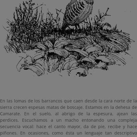
En las lomas de los barrancos que caen desde la cara norte de la
sierra crecen espesas matas de boscaje. Estamos en la dehesa de
Camarate. En el suelo, al abrigo de la espesura, ajean las
perdices. Escuchamos a un macho entonando una compleja
secuencia vocal: hace el canto mayor, da de pie, recibe y hace
piñones. En ocasiones, como ésta un lenguaje tan descriptivo